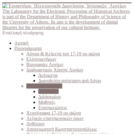
The Laboratory for the Electronic Processing of Historical Archives
is part of the Department of History and Philosophy of Science of
the University of Athens. Its aim is the development of digital
libraries for the preservation of our cultural heritage.
Εναλλαγή πλοήγησης
Αρχική
Προγράμματα
Λόγιοι & Κείμενα του 17-19 ου αιώνα
Ελληνομνήμων
Βιογραφίες Λογίων
Διαδραστικός Χάρτης Λογίων
Δεδομένα
Διανυθείσα απόσταση ανά Λόγιο
Σχολές του Γένους
Σχολάρχες
Διδάσκαλοι
Μαθητές
Επισημειώσεις
Χειρόγραφα 17-19 ου αιώνα
Λεξικόν επιστημονικών όρων
Ανθέμιον
Απογευματινή Κωνσταντινουπόλεως