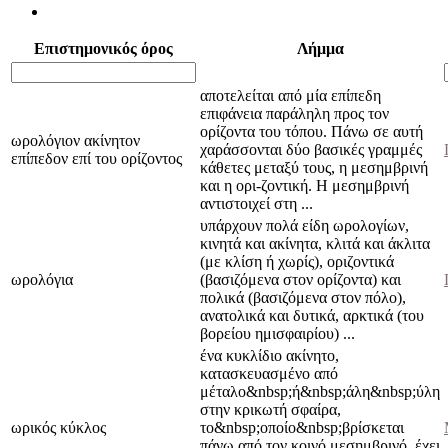
Επιστημονικός όρος
Λήμμα
αποτελείται από μία επίπεδη
επιφάνεια παράληλη προς τον
ορίζοντα του τόπου. Πάνω σε αυτή
ωρολόγιον ακίνητον
χαράσσονται δύο βασικές γραμμές
επίπεδον επί του ορίζοντος
κάθετες μεταξύ τους, η μεσημβρινή
και η ορι-ζοντική. Η μεσημβρινή
αντιστοιχεί στη ...
υπάρχουν πολά είδη ωρολογίων,
κινητά και ακίνητα, κλιτά και άκλιτα
(με κλίση ή χωρίς), οριζοντικά
ωρολόγια
(βασιζόμενα στον ορίζοντα) και
πολικά (βασιζόμενα στον πόλο),
ανατολικά και δυτικά, αρκτικά (του
βορείου ημι­σφαιρίου) ...
ένα κυκλίδιο ακίνητο,
κατασκευασμένο από
μέταλο&nbsp;ή&nbsp;άλη&nbsp;ύλη
στην κρικωτή σφαίρα,
ωρικός κύκλος
το&nbsp;οποίο&nbsp;βρίσκεται
πάνω από τον κοινό με­σημβρινό, έχει