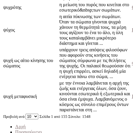
η μείωση του πυρός που κινείται στο
ψυχρότης
εσωτερικό&nbsp;των σωμάτων.
η αιτία πύκνωσης των σωμάτων.
Όταν τα σώμα­τα γίνονται ψυχρά
χάνουν τη θερμότητά τους, τα μέρη
ψύχος
τους αγίζουν το ένα το άλο, η ύλη
τους καταλαμβάνει μικρότερο
διάστημα και γίνεται ...
υπάρχουν τρεις απόψεις φι­λοσόφων
που αφορούν στις κινήσεις του
ψυχή ως αίτιο κίνησης του
σώματος σύμφωνα με τις θελήσεις
σώματος
της ψυχής. Οι παλαιοί θεωρούσαν ότι
η ψυχή επιρρέει, ασκεί δηλαδή μία
ενέργεια πά­νω στο σώμα, ...
με την έννοια λαμβάνεται η αρχή της
ζωής και ενέργειας όλων, όσα ζουν,
κινούνται εσωτερικά ή εξωτερικά και
ψυχή μεταφυσική
όσα είναι έμψυχα. Λαμβανόμενος ο
κόσμος ως σύνολο επιμέρους όντων
παριστάνεται στη ...
Προβολή ανά
Σελίδα 1 από 155 Σύνολο: 1548
Αρχή
Προηγούμενο