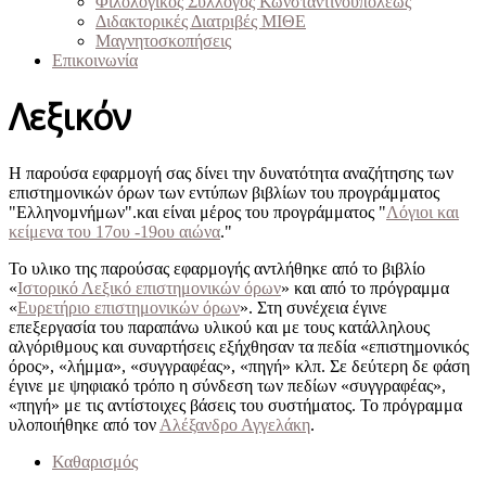
Φιλολογικός Σύλλογος Κωνσταντινουπόλεως
Διδακτορικές Διατριβές ΜΙΘΕ
Μαγνητοσκοπήσεις
Επικοινωνία
Λεξικόν
Η παρούσα εφαρμογή σας δίνει την δυνατότητα αναζήτησης των
επιστημονικών όρων των εντύπων βιβλίων του προγράμματος
"Ελληνομνήμων".και είναι μέρος του προγράμματος "
Λόγιοι και
κείμενα του 17ου -19ου αιώνα
."
Το υλικο της παρούσας εφαρμογής αντλήθηκε από το βιβλίο
«
Ιστορικό Λεξικό επιστημονικών όρων
» και από το πρόγραμμα
«
Ευρετήριο επιστημονικών όρων
». Στη συνέχεια έγινε
επεξεργασία του παραπάνω υλικού και με τους κατάλληλους
αλγόριθμους και συναρτήσεις εξήχθησαν τα πεδία «επιστημονικός
όρος», «λήμμα», «συγγραφέας», «πηγή» κλπ. Σε δεύτερη δε φάση
έγινε με ψηφιακό τρόπο η σύνδεση των πεδίων «συγγραφέας»,
«πηγή» με τις αντίστοιχες βάσεις του συστήματος. Το πρόγραμμα
υλοποιήθηκε από τον
Αλέξανδρο Αγγελάκη
.
Καθαρισμός