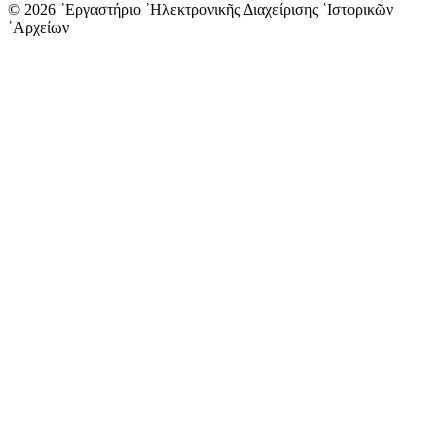
© 2026 ᾿Εργαστήριο ᾿Ηλεκτρονικῆς Διαχείρισης ῾Ιστορικῶν
᾿Αρχείων