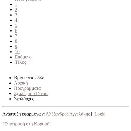
1
2
3
4
5
6
7
8
9
10
Επόμενο
Τέλος
Βρίσκεστε εδώ:
Αρχική
Προγράμματα
Σχολές του Γένους
Σχολάρχες
Ανάπτυξη εφαρμογών:
Αλέξανδρος Αγγελάκης
|
Login
"Επιστροφή στη Κορυφή"