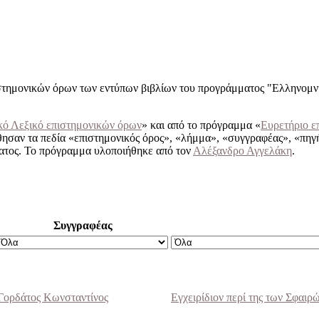
στημονικών όρων των εντύπων βιβλίων του προγράμματος "Ελληνομνή
κό Λεξικό επιστημονικών όρων
» και από το πρόγραμμα «
Ευρετήριο ε
θησαν τα πεδία «επιστημονικός όρος», «λήμμα», «συγγραφέας», «πηγ
ματος. Το πρόγραμμα υλοποιήθηκε από τον
Αλέξανδρο Αγγελάκη
.
Συγγραφέας
Γορδάτος Kωνσταντίνος
Εγχειρίδιον περί της των Σφαιρ