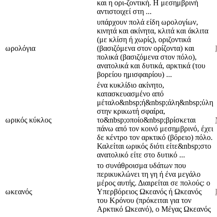
και η ορι-ζοντική. Η μεσημβρινή
αντιστοιχεί στη ...
υπάρχουν πολά είδη ωρολογίων,
κινητά και ακίνητα, κλιτά και άκλιτα
(με κλίση ή χωρίς), οριζοντικά
ωρολόγια
(βασιζόμενα στον ορίζοντα) και
πολικά (βασιζόμενα στον πόλο),
ανατολικά και δυτικά, αρκτικά (του
βορείου ημι­σφαιρίου) ...
ένα κυκλίδιο ακίνητο,
κατασκευασμένο από
μέταλο&nbsp;ή&nbsp;άλη&nbsp;ύλη
στην κρικωτή σφαίρα,
ωρικός κύκλος
το&nbsp;οποίο&nbsp;βρίσκεται
πάνω από τον κοινό με­σημβρινό, έχει
δε κέντρο τον αρκτικό (βόρειο) πόλο.
Καλείται ωρικός διότι είτε&nbsp;στο
ανατολικό είτε στο δυτικό ...
το συνάθροισμα υδάτων που
περικυκλώνει τη γη ή ένα με­γάλο
μέρος αυτής. Διαιρείται σε πολούς: ο
ωκεανός
Υπερβόρειος Ωκεανός ή Ωκεανός
του Κρόνου (πρόκειται για τον
Αρκτικό Ωκεανό), ο Μέγας Ωκεανός