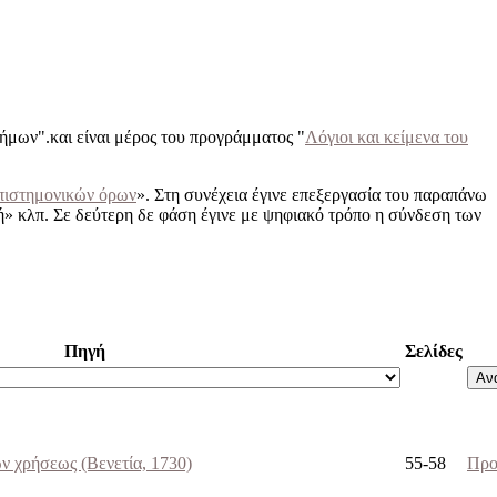
μων".και είναι μέρος του προγράμματος "
Λόγιοι και κείμενα του
πιστημονικών όρων
». Στη συνέχεια έγινε επεξεργασία του παραπάνω
ή» κλπ. Σε δεύτερη δε φάση έγινε με ψηφιακό τρόπο η σύνδεση των
Πηγή
Σελίδες
Αν
ών χρήσεως (Βενετία, 1730)
55-58
Προ