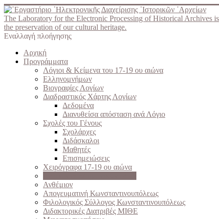
The Laboratory for the Electronic Processing of Historical Archives is
the preservation of our cultural heritage.
Εναλλαγή πλοήγησης
Αρχική
Προγράμματα
Λόγιοι & Κείμενα του 17-19 ου αιώνα
Ελληνομνήμων
Βιογραφίες Λογίων
Διαδραστικός Χάρτης Λογίων
Δεδομένα
Διανυθείσα απόσταση ανά Λόγιο
Σχολές του Γένους
Σχολάρχες
Διδάσκαλοι
Μαθητές
Επισημειώσεις
Χειρόγραφα 17-19 ου αιώνα
Λεξικόν επιστημονικών όρων
Ανθέμιον
Απογευματινή Κωνσταντινουπόλεως
Φιλολογικός Σύλλογος Κωνσταντινουπόλεως
Διδακτορικές Διατριβές ΜΙΘΕ