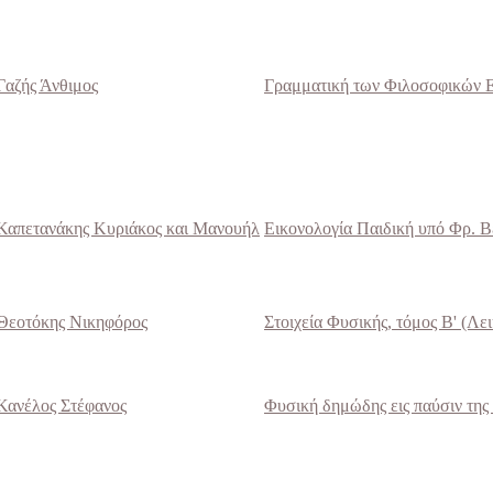
Γαζής Άνθιμος
Γραμματική των Φιλοσοφικών Επ
Καπετανάκης Kυριάκος και Mανουήλ
Εικονολογία Παιδική υπό Φρ. Βέ
Θεοτόκης Nικηφόρος
Στοιχεία Φυσικής, τόμος Β' (Λει
Κανέλος Στέφανος
Φυσική δημώδης εις παύσιν της 