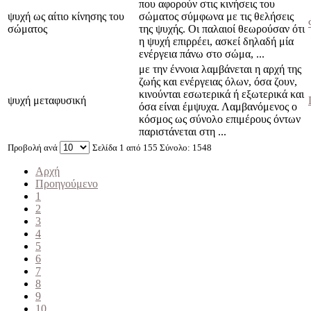
που αφορούν στις κινήσεις του
ψυχή ως αίτιο κίνησης του
σώματος σύμφωνα με τις θελήσεις
σώματος
της ψυχής. Οι παλαιοί θεωρούσαν ότι
η ψυχή επιρρέει, ασκεί δηλαδή μία
ενέργεια πά­νω στο σώμα, ...
με την έννοια λαμβάνεται η αρχή της
ζωής και ενέργειας όλων, όσα ζουν,
κινούνται εσωτερικά ή εξωτερικά και
ψυχή μεταφυσική
όσα είναι έμψυχα. Λαμβανόμενος ο
κόσμος ως σύνολο επιμέρους όντων
παριστάνεται στη ...
Προβολή ανά
Σελίδα 1 από 155 Σύνολο: 1548
Αρχή
Προηγούμενο
1
2
3
4
5
6
7
8
9
10