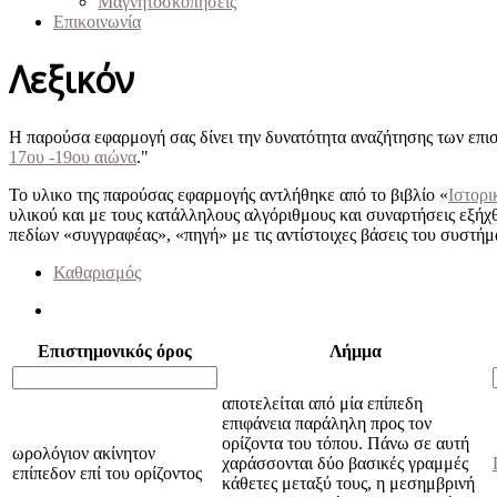
Μαγνητοσκοπήσεις
Επικοινωνία
Λεξικόν
Η παρούσα εφαρμογή σας δίνει την δυνατότητα αναζήτησης των επι
17ου -19ου αιώνα
."
Το υλικο της παρούσας εφαρμογής αντλήθηκε από το βιβλίο «
Ιστορι
υλικού και με τους κατάλληλους αλγόριθμους και συναρτήσεις εξήχ
πεδίων «συγγραφέας», «πηγή» με τις αντίστοιχες βάσεις του συστή
Καθαρισμός
Επιστημονικός όρος
Λήμμα
αποτελείται από μία επίπεδη
επιφάνεια παράληλη προς τον
ορίζοντα του τόπου. Πάνω σε αυτή
ωρολόγιον ακίνητον
χαράσσονται δύο βασικές γραμμές
επίπεδον επί του ορίζοντος
κάθετες μεταξύ τους, η μεσημβρινή