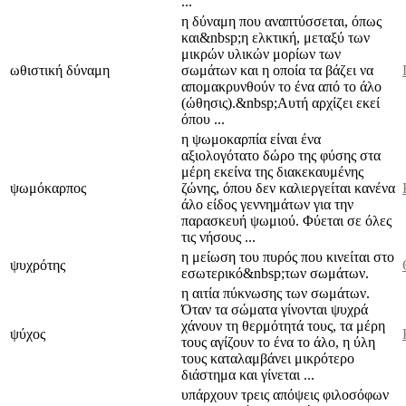
...
η δύναμη που αναπτύσσεται, όπως
και&nbsp;η ελκτική, μεταξύ των
μικρών υλικών μορίων των
ωθιστική δύναμη
σωμάτων και η οποία τα βάζει να
απομακρυνθούν το ένα από το άλο
(ώθησις).&nbsp;Αυτή αρχίζει εκεί
όπου ...
η ψωμοκαρπία είναι ένα
αξιολογότατο δώρο της φύσης στα
μέρη εκείνα της διακεκαυμένης
ψωμόκαρπος
ζώνης, όπου δεν καλιεργείται κανένα
άλο είδος γεννημάτων για την
παρασκευή ψωμιού. Φύεται σε όλες
τις νήσους ...
η μείωση του πυρός που κινείται στο
ψυχρότης
εσωτερικό&nbsp;των σωμάτων.
η αιτία πύκνωσης των σωμάτων.
Όταν τα σώμα­τα γίνονται ψυχρά
χάνουν τη θερμότητά τους, τα μέρη
ψύχος
τους αγίζουν το ένα το άλο, η ύλη
τους καταλαμβάνει μικρότερο
διάστημα και γίνεται ...
υπάρχουν τρεις απόψεις φι­λοσόφων