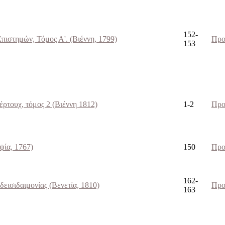
152-
ιστημών, Τόμος Α'. (Βιέννη, 1799)
Προ
153
ρτουχ, τόμος 2 (Bιέννη 1812)
1-2
Προ
ψία, 1767)
150
Προ
162-
δεισιδαιμονίας (Βενετία, 1810)
Προ
163