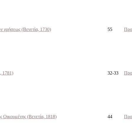
ών χρήσεως (Βενετία, 1730)
55
Προ
, 1781)
32-33
Προ
 Oικουμένης (Βενετία, 1818)
44
Προ