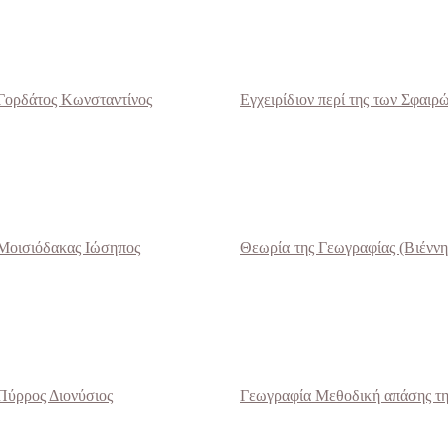
Γορδάτος Kωνσταντίνος
Εγχειρίδιον περί της των Σφαιρ
Μοισιόδακας Iώσηπος
Θεωρία της Γεωγραφίας (Βιέννη
Πύρρος Διονύσιος
Γεωγραφία Mεθοδική απάσης της