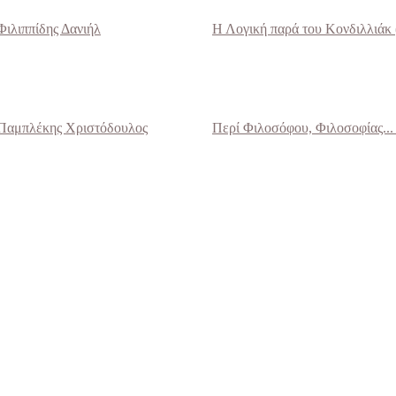
Φιλιππίδης Δανιήλ
Η Λογική παρά του Κονδιλλιάκ 
Παμπλέκης Χριστόδουλος
Περί Φιλοσόφου, Φιλοσοφίας... 