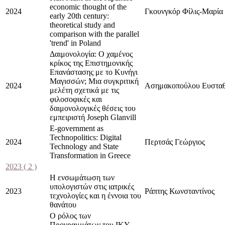
economic thought of the
2024
Γκουνγκόρ Φίλις-Μαρία
early 20th century:
theoretical study and
comparison with the parallel
'trend' in Poland
Δαιμονολογία: Ο χαμένος
κρίκος της Επιστημονικής
Επανάστασης με το Κυνήγι
Μαγισσών; Μια συγκριτική
2024
Ασημακοπούλου Ευσταθ
μελέτη σχετικά με τις
φιλοσοφικές και
δαιμονολογικές θέσεις του
εμπειριστή Joseph Glanvill
E-government as
Technopolitics: Digital
2024
Περτσάς Γεώργιος
Technology and State
Transformation in Greece
2023
( 2 )
Η ενσωμάτωση των
υπολογιστών στις ιατρικές
2023
Ράπτης Κωνσταντίνος
τεχνολογίες και η έννοια του
θανάτου
Ο ρόλος των
Προγραμμάτων του ΙΚΥ