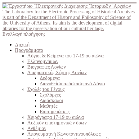
The Laboratory for the Electronic Processing of Historical Archives
is part of the Department of History and Philosophy of Science of
the University of Athens. Its aim is the development of digital
libraries for the preservation of our cultural heritage.
Εναλλαγή πλοήγησης
Αρχική
Προγράμματα
Λόγιοι & Κείμενα του 17-19 ου αιώνα
Ελληνομνήμων
Βιογραφίες Λογίων
Διαδραστικός Χάρτης Λογίων
Δεδομένα
Διανυθείσα απόσταση ανά Λόγιο
Σχολές του Γένους
Σχολάρχες
Διδάσκαλοι
Μαθητές
Επισημειώσεις
Χειρόγραφα 17-19 ου αιώνα
Λεξικόν επιστημονικών όρων
Ανθέμιον
Απογευματινή Κωνσταντινουπόλεως