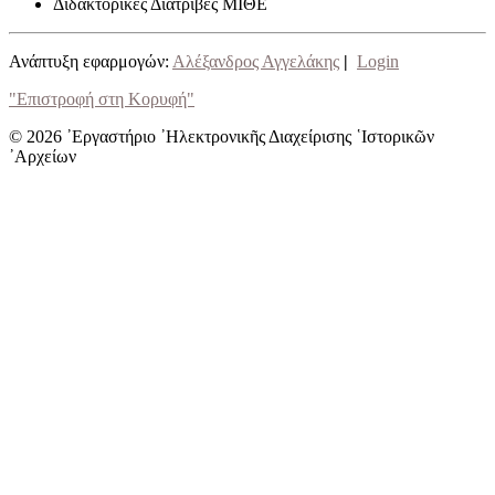
Διδακτορικές Διατριβές ΜΙΘΕ
Ανάπτυξη εφαρμογών:
Αλέξανδρος Αγγελάκης
|
Login
"Επιστροφή στη Κορυφή"
© 2026 ᾿Εργαστήριο ᾿Ηλεκτρονικῆς Διαχείρισης ῾Ιστορικῶν
᾿Αρχείων