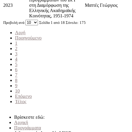
2023
στη Διαμόρφωση της
Ματτές Γεώργιος
Ελληνικής Ακαδημαϊκής
Κοινότητας, 1951-1974
Προβολή ανά
Σελίδα 1 από 18 Σύνολο: 175
Αρχή
Προηγούμενο
1
2
3
4
5
6
7
8
9
10
Επόμενο
Τέλος
Βρίσκεστε εδώ:
Αρχική
Προγράμματα