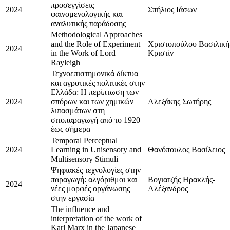
προσεγγίσεις
2024
Σπήλιος Ιάσων
φαινομενολογικής και
αναλυτικής παράδοσης
Methodological Approaches
and the Role of Experiment
Χριστοπούλου Βασιλική
2024
in the Work of Lord
Κριστίν
Rayleigh
Τεχνοεπιστημονικά δίκτυα
και αγροτικές πολιτικές στην
Ελλάδα: Η περίπτωση των
2024
σπόρων και των χημικών
Αλεξάκης Σωτήρης
λιπασμάτων στη
σιτοπαραγωγή από το 1920
έως σήμερα
Temporal Perceptual
2024
Learning in Unisensory and
Θανόπουλος Βασίλειος
Multisensory Stimuli
Ψηφιακές τεχνολογίες στην
παραγωγή: αλγόριθμοι και
Βογιατζής Ηρακλής-
2024
νέες μορφές οργάνωσης
Αλέξανδρος
στην εργασία
The influence and
interpretation of the work of
Karl Marx in the Japanese