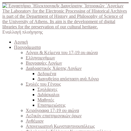
The Laboratory for the Electronic Processing of Historical Archives
is part of the Department of History and Philosophy of Science of
the University of Athens. Its aim is the development of digital
libraries for the preservation of our cultural heritage.
Εναλλαγή πλοήγησης
Αρχική
Προγράμματα
Λόγιοι & Κείμενα του 17-19 ου αιώνα
Ελληνομνήμων
Βιογραφίες Λογίων
Διαδραστικός Χάρτης Λογίων
Δεδομένα
Διανυθείσα απόσταση ανά Λόγιο
Σχολές του Γένους
Σχολάρχες
Διδάσκαλοι
Μαθητές
Επισημειώσεις
Χειρόγραφα 17-19 ου αιώνα
Λεξικόν επιστημονικών όρων
Ανθέμιον
Απογευματινή Κωνσταντινουπόλεως