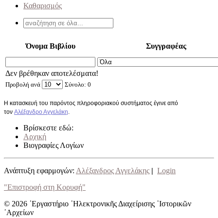
Καθαρισμός
Όνομα Βιβλίου
Συγγραφέας
Δεν βρέθηκαν αποτελέσματα!
Προβολή ανά
Σύνολο: 0
Η κατασκευή του παρόντος πληροφοριακού συστήματος έγινε από
τον
Αλέξανδρο Αγγελάκη
.
Βρίσκεστε εδώ:
Αρχική
Βιογραφίες Λογίων
Ανάπτυξη εφαρμογών:
Αλέξανδρος Αγγελάκης
|
Login
"Επιστροφή στη Κορυφή"
© 2026 ᾿Εργαστήριο ᾿Ηλεκτρονικῆς Διαχείρισης ῾Ιστορικῶν
᾿Αρχείων