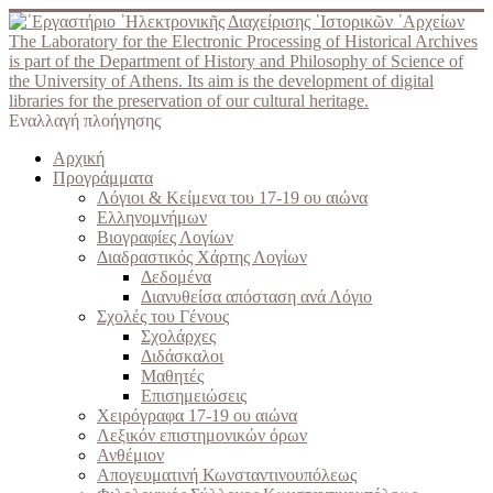
The Laboratory for the Electronic Processing of Historical Archives
is part of the Department of History and Philosophy of Science of
the University of Athens. Its aim is the development of digital
libraries for the preservation of our cultural heritage.
Εναλλαγή πλοήγησης
Αρχική
Προγράμματα
Λόγιοι & Κείμενα του 17-19 ου αιώνα
Ελληνομνήμων
Βιογραφίες Λογίων
Διαδραστικός Χάρτης Λογίων
Δεδομένα
Διανυθείσα απόσταση ανά Λόγιο
Σχολές του Γένους
Σχολάρχες
Διδάσκαλοι
Μαθητές
Επισημειώσεις
Χειρόγραφα 17-19 ου αιώνα
Λεξικόν επιστημονικών όρων
Ανθέμιον
Απογευματινή Κωνσταντινουπόλεως