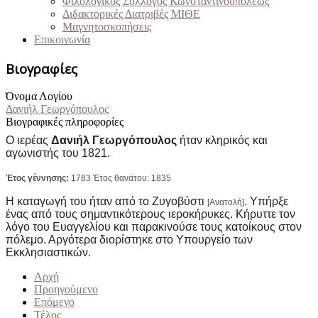
Φιλολογικός Σύλλογος Κωνσταντινουπόλεως
Διδακτορικές Διατριβές ΜΙΘΕ
Μαγνητοσκοπήσεις
Επικοινωνία
Βιογραφίες
Όνομα Λογίου
Δανιήλ Γεωργόπουλος
Βιογραφικές πληροφορίες
Ο ιερέας
Δανιήλ Γεωργόπουλος
ήταν κληρικός και
αγωνιστής του 1821.
Έτος γέννησης:
1783 Έτος θανάτου: 1835
Η καταγωγή του ήταν από το Ζυγοβύστι
. Υπήρξε
[Ανατολή]
ένας από τους σημαντικότερους ιεροκήρυκες. Κήρυττε τον
λόγο του Ευαγγελίου και παρακινούσε τους κατοίκους στον
πόλεμο. Αργότερα διορίστηκε στο Υπουργείο των
Εκκλησιαστικών.
Αρχή
Προηγούμενο
Επόμενο
Τέλος