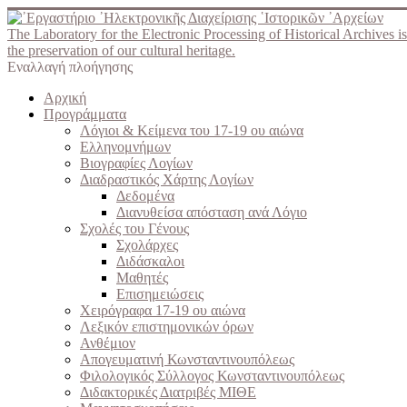
The Laboratory for the Electronic Processing of Historical Archives is
the preservation of our cultural heritage.
Εναλλαγή πλοήγησης
Αρχική
Προγράμματα
Λόγιοι & Κείμενα του 17-19 ου αιώνα
Ελληνομνήμων
Βιογραφίες Λογίων
Διαδραστικός Χάρτης Λογίων
Δεδομένα
Διανυθείσα απόσταση ανά Λόγιο
Σχολές του Γένους
Σχολάρχες
Διδάσκαλοι
Μαθητές
Επισημειώσεις
Χειρόγραφα 17-19 ου αιώνα
Λεξικόν επιστημονικών όρων
Ανθέμιον
Απογευματινή Κωνσταντινουπόλεως
Φιλολογικός Σύλλογος Κωνσταντινουπόλεως
Διδακτορικές Διατριβές ΜΙΘΕ