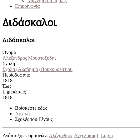
Μαγνητοσκοπήσεις
Επικοινωνία
Διδάσκαλοι
Διδάσκαλοι
Όνομα
Αλέξανδρος Μουστοξύδης
Σχολή
Σχολή (Ακαδημία) Βουκουρεστίου
Περίοδος από
1818
Έως
Σημειώσεις
1818
Βρίσκεστε εδώ:
Αρχική
Σχολές του Γένους
Ανάπτυξη εφαρμογών:
Αλέξανδρος Αγγελάκης
|
Login