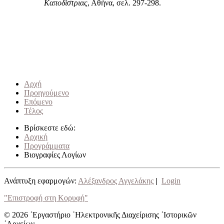
Καποδίστριας
, Αθήνα, σελ. 297-298.
Αρχή
Προηγούμενο
Επόμενο
Τέλος
Βρίσκεστε εδώ:
Αρχική
Προγράμματα
Βιογραφίες Λογίων
Ανάπτυξη εφαρμογών:
Αλέξανδρος Αγγελάκης
|
Login
"Επιστροφή στη Κορυφή"
© 2026 ᾿Εργαστήριο ᾿Ηλεκτρονικῆς Διαχείρισης ῾Ιστορικῶν
᾿Αρχείων