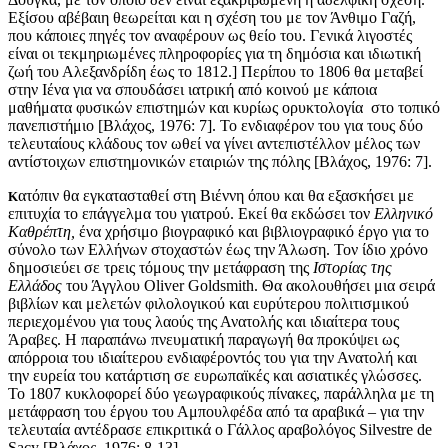
Εξίσου αβέβαιη θεωρείται και η σχέση του με τον Άνθιμο Γαζή,
που κάποιες πηγές τον αναφέρουν ως θείο του. Γενικά λιγοστές
είναι οι τεκμηριωμένες πληροφορίες για τη δημόσια και ιδιωτική
ζωή του Αλεξανδρίδη έως το 1812.] Περίπου το 1806 θα μεταβεί
στην Ιένα για να σπουδάσει ιατρική από κοινού με κάποια
μαθήματα φυσικών επιστημών και κυρίως ορυκτολογία στο τοπικό
πανεπιστήμιο [Βλάχος, 1976: 7]. Το ενδιαφέρον του για τους δύο
τελευταίους κλάδους τον ωθεί να γίνει αντεπιστέλλον μέλος των
αντίστοιχων επιστημονικών εταιριών της πόλης [Βλάχος, 1976: 7].
ατόπιν θα εγκατασταθεί στη Βιέννη όπου και θα εξασκήσει με
Κ
επιτυχία το επάγγελμα του γιατρού. Εκεί θα εκδώσει τον
Ελληνικό
Καθρέπτη,
ένα χρήσιμο βιογραφικό και βιβλιογραφικό έργο για το
σύνολο των Ελλήνων στοχαστών έως την Άλωση. Τον ίδιο χρόνο
δημοσιεύει σε τρεις τόμους την μετάφραση της
Ιστορίας της
Ελλάδος
του Άγγλου Oliver Goldsmith. Θα ακολουθήσει μια σειρά
βιβλίων και μελετών φιλολογικού και ευρύτερου πολιτισμικού
περιεχομένου για τους λαούς της Ανατολής και ιδιαίτερα τους
Άραβες. Η παραπάνω πνευματική παραγωγή θα προκύψει ως
απόρροια του ιδιαίτερου ενδιαφέροντός του για την Ανατολή και
την ευρεία του κατάρτιση σε ευρωπαϊκές και ασιατικές γλώσσες.
Το 1807 κυκλοφορεί δύο γεωγραφικούς πίνακες, παράλληλα με τη
μετάφραση του έργου του Αμπουλφέδα από τα αραβικά – για την
τελευταία αντέδρασε επικριτικά ο Γάλλος αραβολόγος Silvestre de
Sacy [Βλάχος, 1976: 8-13].