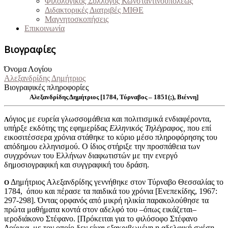
Φιλολογικός Σύλλογος Κωνσταντινουπόλεως
Διδακτορικές Διατριβές ΜΙΘΕ
Μαγνητοσκοπήσεις
Επικοινωνία
Βιογραφίες
Όνομα Λογίου
Αλεξανδρίδης Δημήτριος
Βιογραφικές πληροφορίες
Αλεξανδρίδης Δημήτριος [1784, Τύρναβος – 1851(;), Βιέννη]
όγιος με ευρεία γλωσσομάθεια και πολιτισμικά ενδιαφέροντα,
Λ
υπήρξε εκδότης της εφημερίδας
Ελληνικός Τηλέγραφος,
που επί
εικοσιτέσσερα χρόνια στάθηκε το κύριο μέσο πληροφόρησης του
απόδημου ελληνισμού. Ο ίδιος στήριξε την προσπάθεια των
συγχρόνων του Ελλήνων διαφωτιστών με την ενεργό
δημοσιογραφική και συγγραφική του δράση.
Δημήτριος Αλεξανδρίδης γεννήθηκε στον Τύρναβο Θεσσαλίας το
Ο
1784, όπου και πέρασε τα παιδικά του χρόνια [Ενεπεκίδης, 1967:
297-298]. Όντας ορφανός από μικρή ηλικία παρακολούθησε τα
πρώτα μαθήματα κοντά στον αδελφό του –όπως εικάζεται–
ιεροδιάκονο Στέφανο. [Πρόκειται για το φιλόσοφο Στέφανο
Δούγκα, με τον οποίο δεν είναι εξακριβωμένη η αδελφική σχέση.