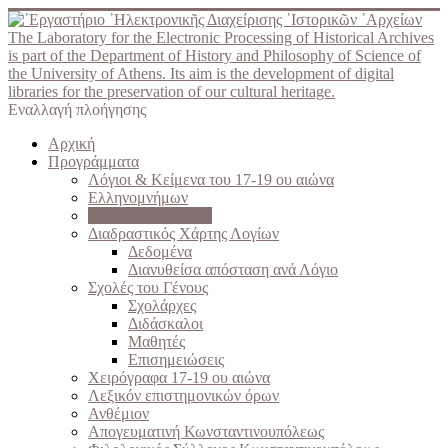
The Laboratory for the Electronic Processing of Historical Archives
is part of the Department of History and Philosophy of Science of
the University of Athens. Its aim is the development of digital
libraries for the preservation of our cultural heritage.
Εναλλαγή πλοήγησης
Αρχική
Προγράμματα
Λόγιοι & Κείμενα του 17-19 ου αιώνα
Ελληνομνήμων
Βιογραφίες Λογίων
Διαδραστικός Χάρτης Λογίων
Δεδομένα
Διανυθείσα απόσταση ανά Λόγιο
Σχολές του Γένους
Σχολάρχες
Διδάσκαλοι
Μαθητές
Επισημειώσεις
Χειρόγραφα 17-19 ου αιώνα
Λεξικόν επιστημονικών όρων
Ανθέμιον
Απογευματινή Κωνσταντινουπόλεως