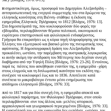
σημαντικότερη, όμως, προσφορά του Δημητρίου Αλεξανδρίδη –
H
αντιπροσωπευτική της ενεργού συμμετοχής του στα δρώμενα της
ελληνικής κοινότητας στη Βιέννη- στάθηκε η έκδοση της
εφημερίδας
Ελληνικός Τηλέγραφος
το 1812 [Βλάχος, 1976: 13].
Στα δημοσιεύματά της, που κυκλοφορούσαν δύο φορές την
εβδομάδα, περιλαμβάνονταν θέματα πολιτικού, οικονομικού κι
ευρύτερου επιστημονικού και φιλολογικού ενδιαφέροντος.
Γρήγορα θα επικρατήσει ως η κύρια πηγή πληροφόρησης για τους
Έλληνες του εξωτερικού και βασικό μέσο της πνευματικής τους
αφύπνισης. Η δημοσιογραφική δράση του Αλεξανδρίδη θα
προκαλέσει, ωστόσο, την παρέμβαση της αυστριακής λογοκρισίας
κι αυτήν ακόμη την αντίδραση του Μέττερνιχ που δεχόταν συνεχή
διαβήματα από την Υψηλή Πύλη [Βλάχος, 1976: 23-26]. Εντούτοις,
παρά τις πιέσεις που ασκήθηκαν εναντίον της, η εφημερίδα –χάρη
στους ελιγμούς και τη διπλωματική ικανότητα του εκδότη της–
συνέχισε να κυκλοφορεί έως και το 1836. Αποτέλεσε κατά
συνέπεια το μακροβιότερο έντυπο μέσο ενημέρωσης του
απόδημου ελληνισμού [Βλάχος, 1976: 33].
πό το 1817 και για δύο συνεχή έτη, η εφημερίδα αποκτά και
Α
φιλολογικό παράρτημα, τον
Φιλολογικό Τηλέγραφο,
στον οποίο
περιλαμβάνονται -συν τοις άλλοις και- μελέτες ιστορικού,
αρχαιολογικού και γεωγραφικού περιεχομένου [Βλάχος, 1976: 33].
Η ενασχόλησή του με την εφημερίδα δεν εμπόδισε, ωστόσο, τον