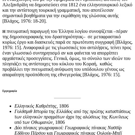
Αλεξανδρίδη να δημοσιεύσει στα 1812 ένα ελληνοτουρκικό λεξικό
και την αντίστοιχη τουρκική γραμματική, που αποτέλεσαν
σημαντικά βοηθήματα για την εκμάθηση της γλώσσας αυτής
[Βλάχος, 1976: 18-20].
πνευματική παραγωγή του Έλληνα λογίου συνοψίζεται –πέραν
Η
της δημοσιογραφικής του δραστηριότητας– σε μεταφραστικό
κυρίως έργο και διασκευές παρά σε πρωτότυπη συγγραφή [Βλάχος,
1976: 15]. Αναφορικά με τις γλωσσικές του αντιλήψεις, τείνει προς
έναν γλωσσικό συντηρητισμό αν και φαίνεται να απορρίπτει
αρχαϊστικές προσεγγίσεις. Γενικά, όμως, το σύνολο των ιδεών του
πλησιάζει τις αντίστοιχες του κύκλου του Κοραή, καθώς
προβάλλει την πνευματική ανύψωση του υπόδουλου γένους ως
απαραίτητη προϋπόθεση της εθνεγερσίας [Βλάχος, 1976: 15].
Εργογραφία
Ελληνικός Καθρέπτης,
1806
Γολδσμιθ Ιστορία της Ελλάδος από της πρώτης καταστάσεως
των ελληνικών πραγμάτων άχρι της αλώσεως της Κων/λεως
υπό των Οθωμανών,
1806
Δύο πίνακες γεωγραφικοί: Γεωγραφικός πίνακας Νασσίρ
Εδδίνου Πέρσου
και
Γεωγραφικός πίνακας Ουλούγ-Μπέϊ