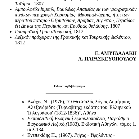
Τατάρου,
1807
Αμπουλφέδα Ισμαήλ, Βασιλέως Απαμείας εκ των γεωγραφικών
πινάκων περιγραφή Χορασμίας, Μαουραλνάχρης, ήτοι των
πέρα του ποταμού Ώξου τόπων, Αραβίας, Αιγύπτου, Περσίδος
έτι Δε και της Περσικής και Ερυθράς θαλάσσης,
1807
Γραμματική Γραικοτουρκική
,
1812
Λεξικόν πρόχειρον της Γραικικής και Τουρκικής διαλέκτου,
1812
Ε. ΑΜΥΓΔΑΛΑΚΗ
Α. ΠΑΡΑΣΚΕΥΟΠΟΥΛΟΥ
Ενδεικτική Βιβλιογραφία
Βλάχος Ν., (1976), ''Ο Θεσσαλός λόγιος Δημήτριος
Αλεξανδρίδης (Τυρναβίτης) εκδότης του 'Ελληνικού
Τηλεγράφου' (1812-1836)'', Αθήνα .
Εκπαιδευτική Ελληνική Εγκυκλοπαίδεια, Παγκόσμιο
Βιογραφικό Λεξικό,(
1983), Εκδοτική Αθηνών, τόμος 1,
σελ.134.
Ενεπεκίδης Π., (1967),
Ρήγας - Υψηλάντης -