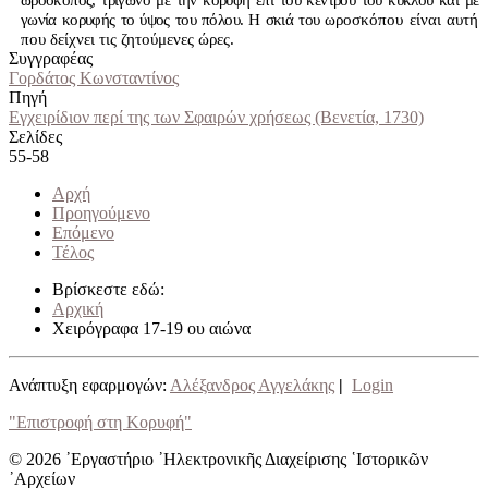
ωροσκόπος, τρίγωνο με την κορυφή επί του κέντρου του κύκλου και με
γωνία κορυφής το ύψος του πόλου. Η σκιά του
ωροσκόπου είναι αυτή
που δείχνει τις ζητούμενες ώρες.
Συγγραφέας
Γορδάτος Kωνσταντίνος
Πηγή
Εγχειρίδιον περί της των Σφαιρών χρήσεως (Βενετία, 1730)
Σελίδες
55-58
Αρχή
Προηγούμενο
Επόμενο
Τέλος
Βρίσκεστε εδώ:
Αρχική
Χειρόγραφα 17-19 ου αιώνα
Ανάπτυξη εφαρμογών:
Αλέξανδρος Αγγελάκης
|
Login
"Επιστροφή στη Κορυφή"
© 2026 ᾿Εργαστήριο ᾿Ηλεκτρονικῆς Διαχείρισης ῾Ιστορικῶν
᾿Αρχείων