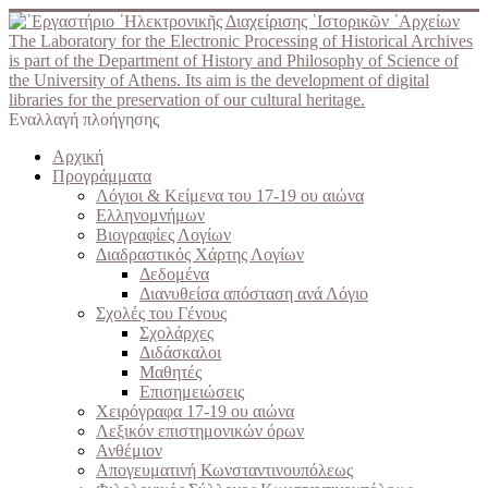
The Laboratory for the Electronic Processing of Historical Archives
is part of the Department of History and Philosophy of Science of
the University of Athens. Its aim is the development of digital
libraries for the preservation of our cultural heritage.
Εναλλαγή πλοήγησης
Αρχική
Προγράμματα
Λόγιοι & Κείμενα του 17-19 ου αιώνα
Ελληνομνήμων
Βιογραφίες Λογίων
Διαδραστικός Χάρτης Λογίων
Δεδομένα
Διανυθείσα απόσταση ανά Λόγιο
Σχολές του Γένους
Σχολάρχες
Διδάσκαλοι
Μαθητές
Επισημειώσεις
Χειρόγραφα 17-19 ου αιώνα
Λεξικόν επιστημονικών όρων
Ανθέμιον
Απογευματινή Κωνσταντινουπόλεως