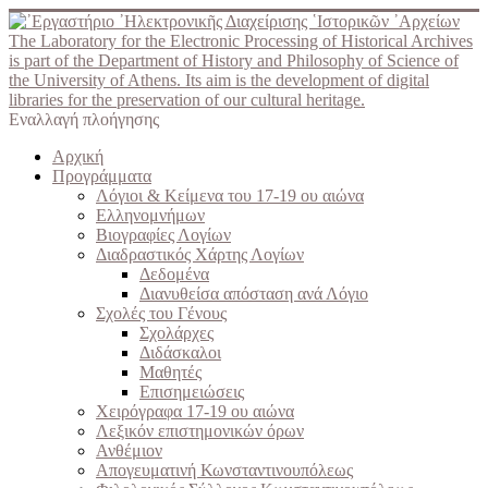
The Laboratory for the Electronic Processing of Historical Archives
is part of the Department of History and Philosophy of Science of
the University of Athens. Its aim is the development of digital
libraries for the preservation of our cultural heritage.
Εναλλαγή πλοήγησης
Αρχική
Προγράμματα
Λόγιοι & Κείμενα του 17-19 ου αιώνα
Ελληνομνήμων
Βιογραφίες Λογίων
Διαδραστικός Χάρτης Λογίων
Δεδομένα
Διανυθείσα απόσταση ανά Λόγιο
Σχολές του Γένους
Σχολάρχες
Διδάσκαλοι
Μαθητές
Επισημειώσεις
Χειρόγραφα 17-19 ου αιώνα
Λεξικόν επιστημονικών όρων
Ανθέμιον
Απογευματινή Κωνσταντινουπόλεως