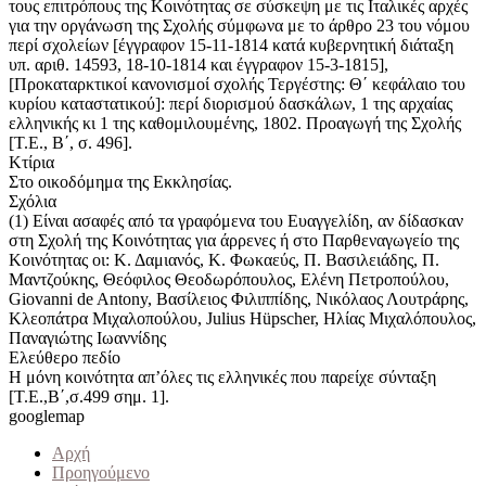
τους επιτρόπους της Κοινότητας σε σύσκεψη με τις Ιταλικές αρχές
για την οργάνωση της Σχολής σύμφωνα με το άρθρο 23 του νόμου
περί σχολείων [έγγραφον 15-11-1814 κατά κυβερνητική διάταξη
υπ. αριθ. 14593, 18-10-1814 και έγγραφον 15-3-1815],
[Προκαταρκτικοί κανονισμοί σχολής Τεργέστης: Θ΄ κεφάλαιο του
κυρίου καταστατικού]: περί διορισμού δασκάλων, 1 της αρχαίας
ελληνικής κι 1 της καθομιλουμένης, 1802. Προαγωγή της Σχολής
[Τ.Ε., Β΄, σ. 496].
Κτίρια
Στο οικοδόμημα της Εκκλησίας.
Σχόλια
(1) Είναι ασαφές από τα γραφόμενα του Ευαγγελίδη, αν δίδασκαν
στη Σχολή της Κοινότητας για άρρενες ή στο Παρθεναγωγείο της
Κοινότητας οι: Κ. Δαμιανός, Κ. Φωκαεύς, Π. Βασιλειάδης, Π.
Μαντζούκης, Θεόφιλος Θεοδωρόπουλος, Ελένη Πετροπούλου,
Giovanni de Antony, Βασίλειος Φιλιππίδης, Νικόλαος Λουτράρης,
Κλεοπάτρα Μιχαλοπούλου, Julius Hüpscher, Ηλίας Μιχαλόπουλος,
Παναγιώτης Ιωαννίδης
Ελεύθερο πεδίο
Η μόνη κοινότητα απ’όλες τις ελληνικές που παρείχε σύνταξη
[Τ.Ε.,Β΄,σ.499 σημ. 1].
googlemap
Αρχή
Προηγούμενο