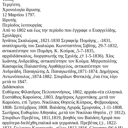
Τεργέστη.
Χρονολογία ίδρυσης
12 Μαρτίου 1797.
Ιδρυτής
Περίοδος λειτουργίας
Από το 1802 και έως την περίοδο που έγγραφε ο Ευαγγελίδης.
Σχολάρχες
Ιγνάτιος Σκαλιώρας ,1821-1830 Σεραφείμ Πομάγης , -1831,
αναπληρωτής του Σκαλιώρα. Κωνσταντίνος Σιβίτης, 29-7-1832,
αντικατέστησε τον Πομάγη. Κ. Κούμας ,5-7-1835,
αρχιδιδάσκαλος, διοργανωτής της Σχολής ,(† 1-5-1836). Χίος
Ιωάννης Ανδρεάδης, αντικατέστησε τον Κούμα. Μητροπολίτης
Καισαρείας Παλαιστίνης Αγαθάγγελος, αντικατέστησε τον
Ανδρεάδη. Παναγιώτης Δ. Παναγιωτίδης,1871-1874. Δημήτριος
Αντωνόπουλος ,1874-1882. Σπυρίδων Φιντικλής ,ένα έτος λίγο
μετά το 1847.
Διδάσκαλοι
Ευθύμιος Φίλανδρος Πελοποννήσιος, 1802, αρχαία-νέα ελληνικά.
Ευστάθιος Καρούσος ,1803. Δημήτριος Αρχοντάκης ,μετά τον
Καρούσο, επί 7μηνο. Νικόλαος Θησεύς Κύπριος, Φεβρουάριος
1808- Σεπτέμβριος 1808. Βαλάσης Αχυράς Σμυρναίος ,1-11-1808.
Σωτήριος Ευθυμίου Αθηναίος ,μετά τον Νικόλαο Θησέα , († 1812).
Σπυρίδων Πρεβέτος, 1811,1819, βοηθός του Βαλάση Αχυρά που
αργότερα διεδέχθη,ιταλικά και γερμανικά. Πρεβέτας (;) , 1822-
1823. Γεώργιος Κουτουφάς , τέλος 1812-1816. Giuseppe (W ή Η)