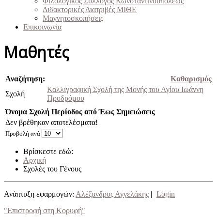
Φιλολογικός Σύλλογος Κωνσταντινουπόλεως
Διδακτορικές Διατριβές ΜΙΘΕ
Μαγνητοσκοπήσεις
Επικοινωνία
Μαθητές
Αναζήτηση:
Καθαρισμός
Καλλιγραφική Σχολή της Μονής του Αγίου Ιωάννη
Σχολή
Προδρόμου
Όνομα
Σχολή
Περίοδος από
Έως
Σημειώσεις
Δεν βρέθηκαν αποτελέσματα!
Προβολή ανά
Βρίσκεστε εδώ:
Αρχική
Σχολές του Γένους
Ανάπτυξη εφαρμογών:
Αλέξανδρος Αγγελάκης
|
Login
"Επιστροφή στη Κορυφή"