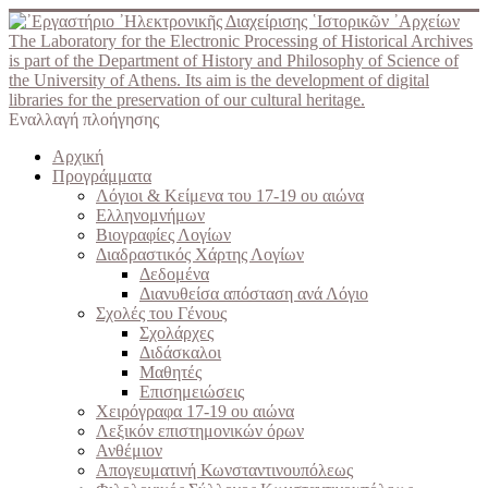
The Laboratory for the Electronic Processing of Historical Archives
is part of the Department of History and Philosophy of Science of
the University of Athens. Its aim is the development of digital
libraries for the preservation of our cultural heritage.
Εναλλαγή πλοήγησης
Αρχική
Προγράμματα
Λόγιοι & Κείμενα του 17-19 ου αιώνα
Ελληνομνήμων
Βιογραφίες Λογίων
Διαδραστικός Χάρτης Λογίων
Δεδομένα
Διανυθείσα απόσταση ανά Λόγιο
Σχολές του Γένους
Σχολάρχες
Διδάσκαλοι
Μαθητές
Επισημειώσεις
Χειρόγραφα 17-19 ου αιώνα
Λεξικόν επιστημονικών όρων
Ανθέμιον
Απογευματινή Κωνσταντινουπόλεως