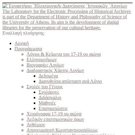
The Laboratory for the Electronic Processing of Historical Archives
is part of the Department of History and Philosophy of Science of
the University of Athens. Its aim is the development of digital
libraries for the preservation of our cultural heritage.
Εναλλαγή πλοήγησης
Αρχική
Προγράμματα
Λόγιοι & Κείμενα του 17-19 ου αιώνα
Ελληνομνήμων
Βιογραφίες Λογίων
Διαδραστικός Χάρτης Λογίων
Δεδομένα
Διανυθείσα απόσταση ανά Λόγιο
Σχολές του Γένους
Σχολάρχες
Διδάσκαλοι
Μαθητές
Επισημειώσεις
Χειρόγραφα 17-19 ου αιώνα
Λεξικόν επιστημονικών όρων
Ανθέμιον
Απογευματινή Κωνσταντινουπόλεως