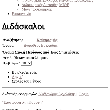
Φιλολογικός Σύλλογος Κωνσταντινουπόλεως
Διδακτορικές Διατριβές ΜΙΘΕ
Μαγνητοσκοπήσεις
Επικοινωνία
Διδάσκαλοι
Αναζήτηση:
Καθαρισμός
Όνομα
Δωρόθεος Ευελπίδης
Όνομα
Σχολή
Περίοδος από
Έως
Σημειώσεις
Δεν βρέθηκαν αποτελέσματα!
Προβολή ανά
Βρίσκεστε εδώ:
Αρχική
Σχολές του Γένους
Ανάπτυξη εφαρμογών:
Αλέξανδρος Αγγελάκης
|
Login
"Επιστροφή στη Κορυφή"