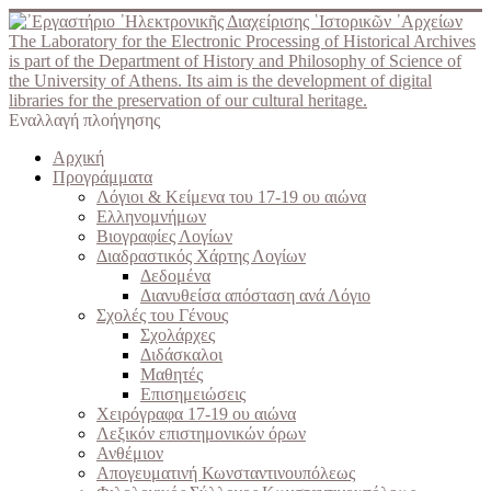
The Laboratory for the Electronic Processing of Historical Archives
is part of the Department of History and Philosophy of Science of
the University of Athens. Its aim is the development of digital
libraries for the preservation of our cultural heritage.
Εναλλαγή πλοήγησης
Αρχική
Προγράμματα
Λόγιοι & Κείμενα του 17-19 ου αιώνα
Ελληνομνήμων
Βιογραφίες Λογίων
Διαδραστικός Χάρτης Λογίων
Δεδομένα
Διανυθείσα απόσταση ανά Λόγιο
Σχολές του Γένους
Σχολάρχες
Διδάσκαλοι
Μαθητές
Επισημειώσεις
Χειρόγραφα 17-19 ου αιώνα
Λεξικόν επιστημονικών όρων
Ανθέμιον
Απογευματινή Κωνσταντινουπόλεως