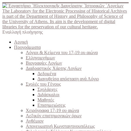
The Laboratory for the Electronic Processing of Historical Archives
is part of the Department of History and Philosophy of Science of
the University of Athens. Its aim is the development of digital
libraries for the preservation of our cultural heritage.
Εναλλαγή πλοήγησης
Αρχική
Προγράμματα
Λόγιοι & Κείμενα του 17-19 ου αιώνα
Ελληνομνήμων
Βιογραφίες Λογίων
Διαδραστικός Χάρτης Λογίων
Δεδομένα
Διανυθείσα απόσταση ανά Λόγιο
Σχολές του Γένους
Σχολάρχες
Διδάσκαλοι
Μαθητές
Επισημειώσεις
Χειρόγραφα 17-19 ου αιώνα
Λεξικόν επιστημονικών όρων
Ανθέμιον
Απογευματινή Κωνσταντινουπόλεως