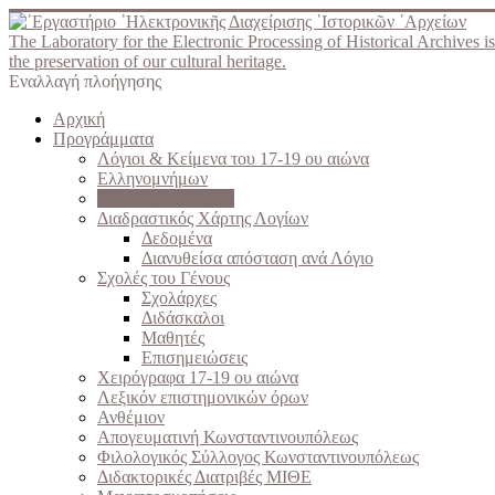
The Laboratory for the Electronic Processing of Historical Archives is
the preservation of our cultural heritage.
Εναλλαγή πλοήγησης
Αρχική
Προγράμματα
Λόγιοι & Κείμενα του 17-19 ου αιώνα
Ελληνομνήμων
Βιογραφίες Λογίων
Διαδραστικός Χάρτης Λογίων
Δεδομένα
Διανυθείσα απόσταση ανά Λόγιο
Σχολές του Γένους
Σχολάρχες
Διδάσκαλοι
Μαθητές
Επισημειώσεις
Χειρόγραφα 17-19 ου αιώνα
Λεξικόν επιστημονικών όρων
Ανθέμιον
Απογευματινή Κωνσταντινουπόλεως
Φιλολογικός Σύλλογος Κωνσταντινουπόλεως
Διδακτορικές Διατριβές ΜΙΘΕ