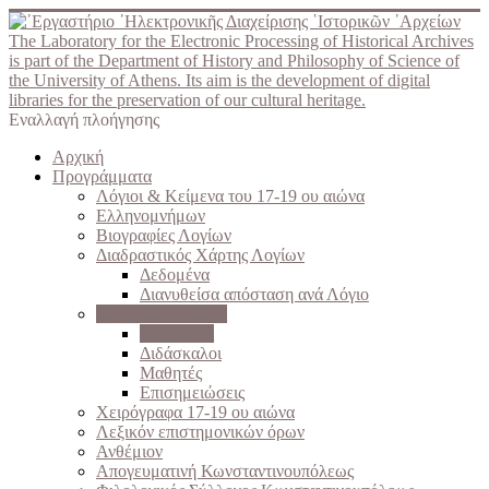
The Laboratory for the Electronic Processing of Historical Archives
is part of the Department of History and Philosophy of Science of
the University of Athens. Its aim is the development of digital
libraries for the preservation of our cultural heritage.
Εναλλαγή πλοήγησης
Αρχική
Προγράμματα
Λόγιοι & Κείμενα του 17-19 ου αιώνα
Ελληνομνήμων
Βιογραφίες Λογίων
Διαδραστικός Χάρτης Λογίων
Δεδομένα
Διανυθείσα απόσταση ανά Λόγιο
Σχολές του Γένους
Σχολάρχες
Διδάσκαλοι
Μαθητές
Επισημειώσεις
Χειρόγραφα 17-19 ου αιώνα
Λεξικόν επιστημονικών όρων
Ανθέμιον
Απογευματινή Κωνσταντινουπόλεως