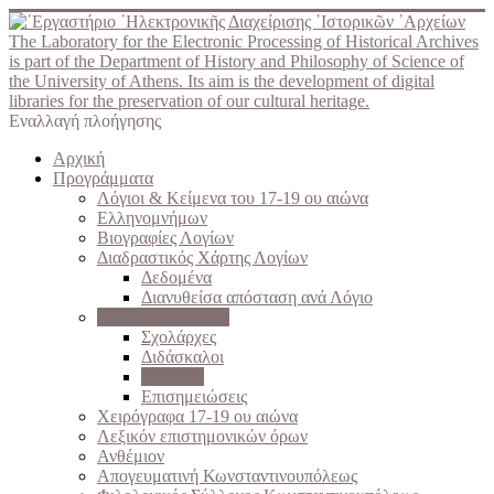
The Laboratory for the Electronic Processing of Historical Archives
is part of the Department of History and Philosophy of Science of
the University of Athens. Its aim is the development of digital
libraries for the preservation of our cultural heritage.
Εναλλαγή πλοήγησης
Αρχική
Προγράμματα
Λόγιοι & Κείμενα του 17-19 ου αιώνα
Ελληνομνήμων
Βιογραφίες Λογίων
Διαδραστικός Χάρτης Λογίων
Δεδομένα
Διανυθείσα απόσταση ανά Λόγιο
Σχολές του Γένους
Σχολάρχες
Διδάσκαλοι
Μαθητές
Επισημειώσεις
Χειρόγραφα 17-19 ου αιώνα
Λεξικόν επιστημονικών όρων
Ανθέμιον
Απογευματινή Κωνσταντινουπόλεως