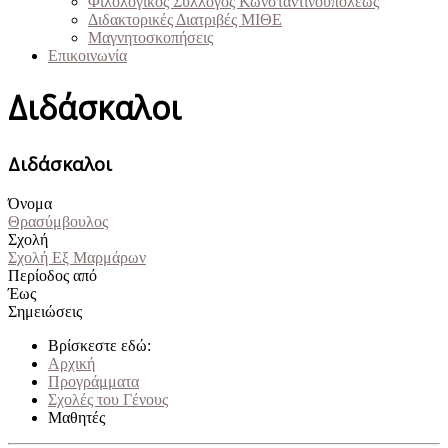
Φιλολογικός Σύλλογος Κωνσταντινουπόλεως
Διδακτορικές Διατριβές ΜΙΘΕ
Μαγνητοσκοπήσεις
Επικοινωνία
Διδάσκαλοι
Διδάσκαλοι
Όνομα
Θρασύμβουλος
Σχολή
Σχολή Εξ Μαρμάρων
Περίοδος από
Έως
Σημειώσεις
Βρίσκεστε εδώ:
Αρχική
Προγράμματα
Σχολές του Γένους
Μαθητές