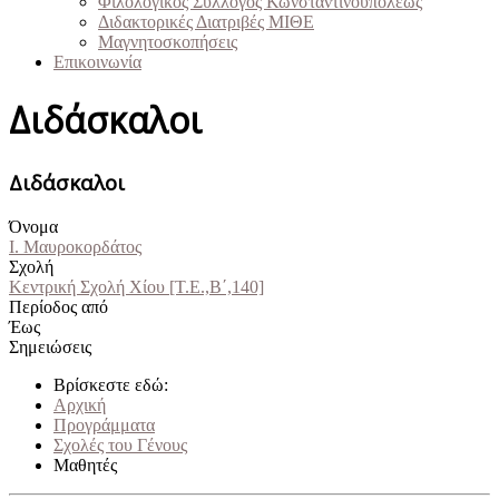
Φιλολογικός Σύλλογος Κωνσταντινουπόλεως
Διδακτορικές Διατριβές ΜΙΘΕ
Μαγνητοσκοπήσεις
Επικοινωνία
Διδάσκαλοι
Διδάσκαλοι
Όνομα
Ι. Μαυροκορδάτος
Σχολή
Κεντρική Σχολή Χίου [Τ.Ε.,Β΄,140]
Περίοδος από
Έως
Σημειώσεις
Βρίσκεστε εδώ:
Αρχική
Προγράμματα
Σχολές του Γένους
Μαθητές