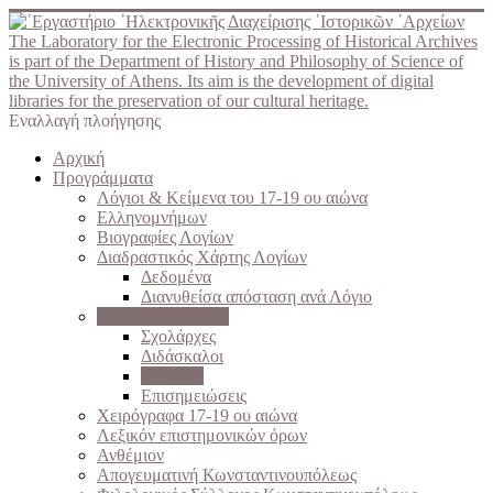
The Laboratory for the Electronic Processing of Historical Archives
is part of the Department of History and Philosophy of Science of
the University of Athens. Its aim is the development of digital
libraries for the preservation of our cultural heritage.
Εναλλαγή πλοήγησης
Αρχική
Προγράμματα
Λόγιοι & Κείμενα του 17-19 ου αιώνα
Ελληνομνήμων
Βιογραφίες Λογίων
Διαδραστικός Χάρτης Λογίων
Δεδομένα
Διανυθείσα απόσταση ανά Λόγιο
Σχολές του Γένους
Σχολάρχες
Διδάσκαλοι
Μαθητές
Επισημειώσεις
Χειρόγραφα 17-19 ου αιώνα
Λεξικόν επιστημονικών όρων
Ανθέμιον
Απογευματινή Κωνσταντινουπόλεως