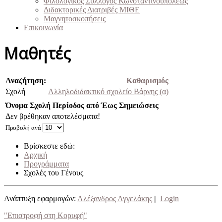
Φιλολογικός Σύλλογος Κωνσταντινουπόλεως
Διδακτορικές Διατριβές ΜΙΘΕ
Μαγνητοσκοπήσεις
Επικοινωνία
Μαθητές
Αναζήτηση:
Καθαρισμός
Σχολή
Αλληλοδιδακτικό σχολείο Βάρνης (α)
Όνομα
Σχολή
Περίοδος από
Έως
Σημειώσεις
Δεν βρέθηκαν αποτελέσματα!
Προβολή ανά
Βρίσκεστε εδώ:
Αρχική
Προγράμματα
Σχολές του Γένους
Ανάπτυξη εφαρμογών:
Αλέξανδρος Αγγελάκης
|
Login
"Επιστροφή στη Κορυφή"