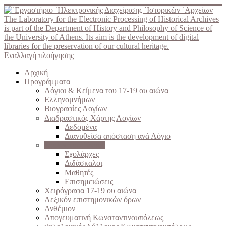
The Laboratory for the Electronic Processing of Historical Archives
is part of the Department of History and Philosophy of Science of
the University of Athens. Its aim is the development of digital
libraries for the preservation of our cultural heritage.
Εναλλαγή πλοήγησης
Αρχική
Προγράμματα
Λόγιοι & Κείμενα του 17-19 ου αιώνα
Ελληνομνήμων
Βιογραφίες Λογίων
Διαδραστικός Χάρτης Λογίων
Δεδομένα
Διανυθείσα απόσταση ανά Λόγιο
Σχολές του Γένους
Σχολάρχες
Διδάσκαλοι
Μαθητές
Επισημειώσεις
Χειρόγραφα 17-19 ου αιώνα
Λεξικόν επιστημονικών όρων
Ανθέμιον
Απογευματινή Κωνσταντινουπόλεως