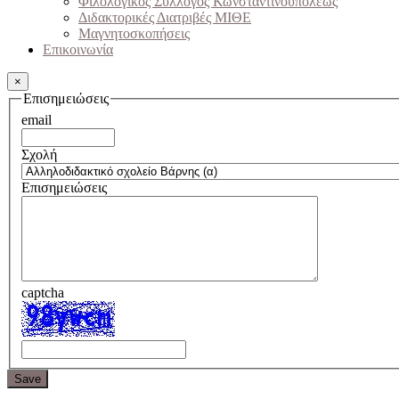
Φιλολογικός Σύλλογος Κωνσταντινουπόλεως
Διδακτορικές Διατριβές ΜΙΘΕ
Μαγνητοσκοπήσεις
Επικοινωνία
×
Επισημειώσεις
email
Σχολή
Επισημειώσεις
captcha
Save