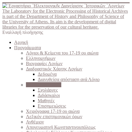
The Laboratory for the Electronic Processing of Historical Archives
is part of the Department of History and Philosophy of Science of
the University of Athens. Its aim is the development of digital
libraries for the preservation of our cultural heritage.
Εναλλαγή πλοήγησης
Αρχική
Προγράμματα
Λόγιοι & Κείμενα του 17-19 ου αιώνα
Ελληνομνήμων
Βιογραφίες Λογίων
Διαδραστικός Χάρτης Λογίων
Δεδομένα
Διανυθείσα απόσταση ανά Λόγιο
Σχολές του Γένους
Σχολάρχες
Διδάσκαλοι
Μαθητές
Επισημειώσεις
Χειρόγραφα 17-19 ου αιώνα
Λεξικόν επιστημονικών όρων
Ανθέμιον
Απογευματινή Κωνσταντινουπόλεως