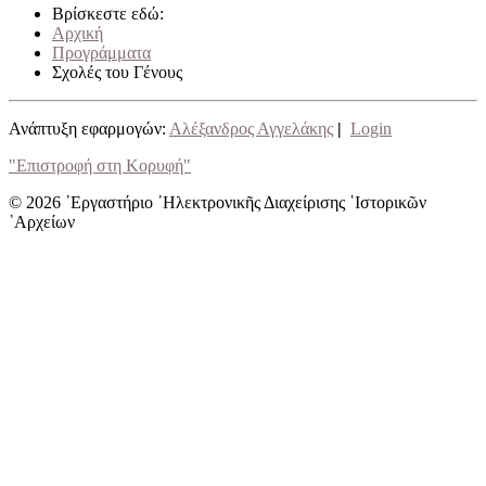
Βρίσκεστε εδώ:
Αρχική
Προγράμματα
Σχολές του Γένους
Ανάπτυξη εφαρμογών:
Αλέξανδρος Αγγελάκης
|
Login
"Επιστροφή στη Κορυφή"
© 2026 ᾿Εργαστήριο ᾿Ηλεκτρονικῆς Διαχείρισης ῾Ιστορικῶν
᾿Αρχείων