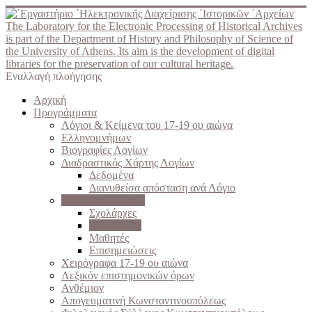
The Laboratory for the Electronic Processing of Historical Archives
is part of the Department of History and Philosophy of Science of
the University of Athens. Its aim is the development of digital
libraries for the preservation of our cultural heritage.
Εναλλαγή πλοήγησης
Αρχική
Προγράμματα
Λόγιοι & Κείμενα του 17-19 ου αιώνα
Ελληνομνήμων
Βιογραφίες Λογίων
Διαδραστικός Χάρτης Λογίων
Δεδομένα
Διανυθείσα απόσταση ανά Λόγιο
Σχολές του Γένους
Σχολάρχες
Διδάσκαλοι
Μαθητές
Επισημειώσεις
Χειρόγραφα 17-19 ου αιώνα
Λεξικόν επιστημονικών όρων
Ανθέμιον
Απογευματινή Κωνσταντινουπόλεως