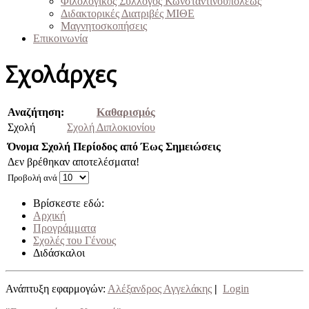
Φιλολογικός Σύλλογος Κωνσταντινουπόλεως
Διδακτορικές Διατριβές ΜΙΘΕ
Μαγνητοσκοπήσεις
Επικοινωνία
Σχολάρχες
Αναζήτηση:
Καθαρισμός
Σχολή
Σχολή Διπλοκιονίου
Όνομα
Σχολή
Περίοδος από
Έως
Σημειώσεις
Δεν βρέθηκαν αποτελέσματα!
Προβολή ανά
Βρίσκεστε εδώ:
Αρχική
Προγράμματα
Σχολές του Γένους
Διδάσκαλοι
Ανάπτυξη εφαρμογών:
Αλέξανδρος Αγγελάκης
|
Login