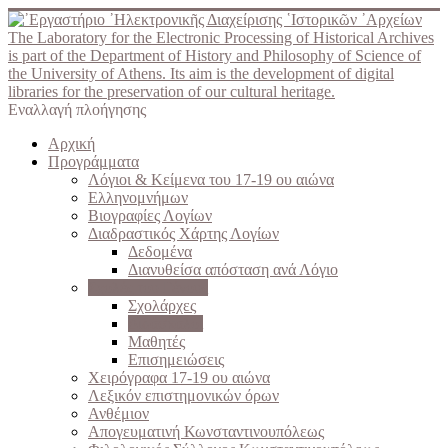
The Laboratory for the Electronic Processing of Historical Archives
is part of the Department of History and Philosophy of Science of
the University of Athens. Its aim is the development of digital
libraries for the preservation of our cultural heritage.
Εναλλαγή πλοήγησης
Αρχική
Προγράμματα
Λόγιοι & Κείμενα του 17-19 ου αιώνα
Ελληνομνήμων
Βιογραφίες Λογίων
Διαδραστικός Χάρτης Λογίων
Δεδομένα
Διανυθείσα απόσταση ανά Λόγιο
Σχολές του Γένους
Σχολάρχες
Διδάσκαλοι
Μαθητές
Επισημειώσεις
Χειρόγραφα 17-19 ου αιώνα
Λεξικόν επιστημονικών όρων
Ανθέμιον
Απογευματινή Κωνσταντινουπόλεως