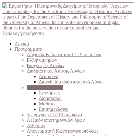
The Laboratory for the Electronic Processing of Historical Archives
is part of the Department of History and Philosophy of Science of
the University of Athens. Its aim is the development of digital
libraries for the preservation of our cultural heritage.
Εναλλαγή πλοήγησης
Αρχική
Προγράμματα
Λόγιοι & Κείμενα του 17-19 ου αιώνα
Ελληνομνήμων
Βιογραφίες Λογίων
Διαδραστικός Χάρτης Λογίων
Δεδομένα
Διανυθείσα απόσταση ανά Λόγιο
Σχολές του Γένους
Σχολάρχες
Διδάσκαλοι
Μαθητές
Επισημειώσεις
Χειρόγραφα 17-19 ου αιώνα
Λεξικόν επιστημονικών όρων
Ανθέμιον
Απογευματινή Κωνσταντινουπόλεως