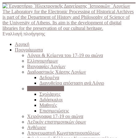
The Laboratory for the Electronic Processing of Historical Archives
is part of the Department of History and Philosophy of Science of
the University of Athens. Its aim is the development of digital
libraries for the preservation of our cultural heritage.
Εναλλαγή πλοήγησης
Αρχική
Προγράμματα
Λόγιοι & Κείμενα του 17-19 ου αιώνα
Ελληνομνήμων
Βιογραφίες Λογίων
Διαδραστικός Χάρτης Λογίων
Δεδομένα
Διανυθείσα απόσταση ανά Λόγιο
Σχολές του Γένους
Σχολάρχες
Διδάσκαλοι
Μαθητές
Επισημειώσεις
Χειρόγραφα 17-19 ου αιώνα
Λεξικόν επιστημονικών όρων
Ανθέμιον
Απογευματινή Κωνσταντινουπόλεως