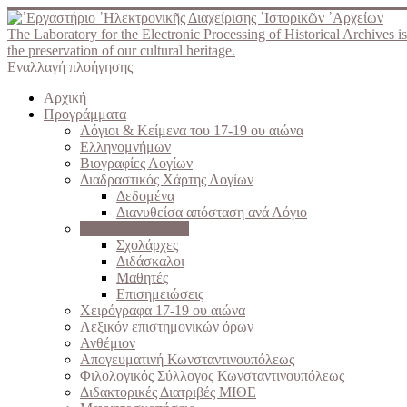
The Laboratory for the Electronic Processing of Historical Archives is
the preservation of our cultural heritage.
Εναλλαγή πλοήγησης
Αρχική
Προγράμματα
Λόγιοι & Κείμενα του 17-19 ου αιώνα
Ελληνομνήμων
Βιογραφίες Λογίων
Διαδραστικός Χάρτης Λογίων
Δεδομένα
Διανυθείσα απόσταση ανά Λόγιο
Σχολές του Γένους
Σχολάρχες
Διδάσκαλοι
Μαθητές
Επισημειώσεις
Χειρόγραφα 17-19 ου αιώνα
Λεξικόν επιστημονικών όρων
Ανθέμιον
Απογευματινή Κωνσταντινουπόλεως
Φιλολογικός Σύλλογος Κωνσταντινουπόλεως
Διδακτορικές Διατριβές ΜΙΘΕ