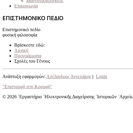
Μαγνητοσκοπήσεις
Επικοινωνία
ΕΠΙΣΤΗΜΟΝΙΚΟ ΠΕΔΙΟ
Επιστημονικό πεδίο
φυσική φιλοσοφία
Βρίσκεστε εδώ:
Αρχική
Προγράμματα
Σχολές του Γένους
Ανάπτυξη εφαρμογών:
Αλέξανδρος Αγγελάκης
|
Login
"Επιστροφή στη Κορυφή"
© 2026 ᾿Εργαστήριο ᾿Ηλεκτρονικῆς Διαχείρισης ῾Ιστορικῶν ᾿Αρχεί