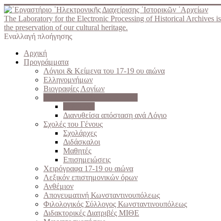
The Laboratory for the Electronic Processing of Historical Archives is
the preservation of our cultural heritage.
Εναλλαγή πλοήγησης
Αρχική
Προγράμματα
Λόγιοι & Κείμενα του 17-19 ου αιώνα
Ελληνομνήμων
Βιογραφίες Λογίων
Διαδραστικός Χάρτης Λογίων
Δεδομένα
Διανυθείσα απόσταση ανά Λόγιο
Σχολές του Γένους
Σχολάρχες
Διδάσκαλοι
Μαθητές
Επισημειώσεις
Χειρόγραφα 17-19 ου αιώνα
Λεξικόν επιστημονικών όρων
Ανθέμιον
Απογευματινή Κωνσταντινουπόλεως
Φιλολογικός Σύλλογος Κωνσταντινουπόλεως
Διδακτορικές Διατριβές ΜΙΘΕ