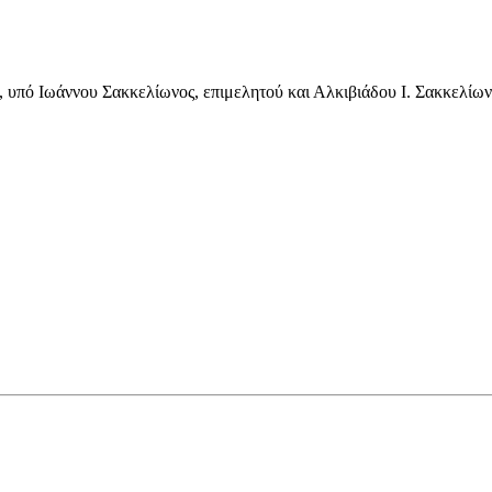
 υπό Ιωάννου Σακκελίωνος, επιμελητού και Αλκιβιάδου Ι. Σακκελίω