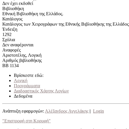
Δεν έχει εκδοθεί
Βιβλιοθήκη
Εθνική Βιβλιοθήκη της Ελλάδος.
Κατάλογος
Κατάλογος των Χειρογράφων της Εθνικής Βιβλιοθήκης της Ελλάδος,
Ένδειξη
1292
Σχόλια
Δεν αναφέρονται
Αναφορές
Αριστοτέλης, Λογική
Αριθμός βιβλιοθήκης
ΒΒ 1134
Βρίσκεστε εδώ:
Αρχική
Προγράμματα
Διαδραστικός Χάρτης Λογίων
Δεδομένα
Ανάπτυξη εφαρμογών:
Αλέξανδρος Αγγελάκης
|
Login
"Επιστροφή στη Κορυφή"