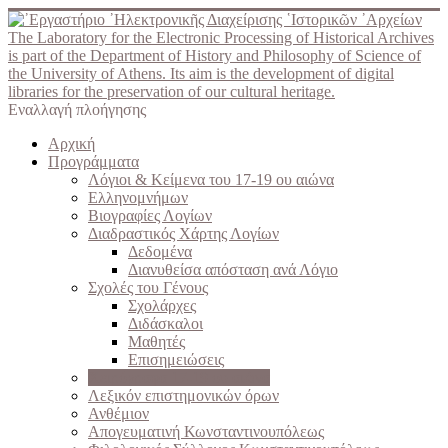
The Laboratory for the Electronic Processing of Historical Archives
is part of the Department of History and Philosophy of Science of
the University of Athens. Its aim is the development of digital
libraries for the preservation of our cultural heritage.
Εναλλαγή πλοήγησης
Αρχική
Προγράμματα
Λόγιοι & Κείμενα του 17-19 ου αιώνα
Ελληνομνήμων
Βιογραφίες Λογίων
Διαδραστικός Χάρτης Λογίων
Δεδομένα
Διανυθείσα απόσταση ανά Λόγιο
Σχολές του Γένους
Σχολάρχες
Διδάσκαλοι
Μαθητές
Επισημειώσεις
Χειρόγραφα 17-19 ου αιώνα
Λεξικόν επιστημονικών όρων
Ανθέμιον
Απογευματινή Κωνσταντινουπόλεως