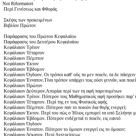
Noi Riformatori
Περί Γενέσεως και Φθοράς
Σκέψις των προκειμένων
Βιβλίον Πρώτον
Παράφρασις του Πρώτου Κεφαλαίου
Παράφρασις του Δευτέρου Κεφαλαίου
Κεφάλαιον Τρίτον
Κεφάλαιον Τέταρτον
Κεφάλαιον Πέμπτον
Κεφάλαιον Έκτον
Κεφάλαιον Έβδομον
Κεφάλαιον Όγδοον. Οι τρόποι καθ' ούς τα μεν ποιείν, τα δε πάσχειν
Κεφάλαιον Έννατον.Τίνα τρόπον υπάρχει τοις ούσι γεννάν, και ποιεί
Κεφάλαιον Πρώτον
Κεφάλαιον Δεύτερον.Απορίαι περί των τη αφή παρεπομένων
Κεφάλαιον Τρίτον. Πότερον τοις Μαθηματικοίς αφή προσήκει παρ' ή
Κεφάλαιον Τέταρτον. Περί της εν τοις Φυσικοίς αφής
Κεφάλαιον Πέμπτον. Πότερον παν το ποιούν δια θιγής ενεργεί;
Κεφάλαιον Έκτον. Περί του πώς ο Ήλιος εμπυρεί τα υπό Σελήνην 
Κεφάλαιον Έβδομον. Πότερον ενδέχεταί τι ποιείν, εις εαυτό
Κεφάλαιον Όγδοον
Κεφάλαιον Έννατον. Πότερον το όμοιον ενεργεί εις το όμοιον;
Κεφάλαιον Δέκατον. Περί Αντερείσεως