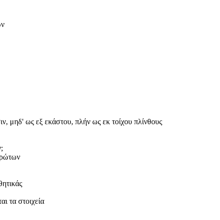
ων
, μηδ' ως εξ εκάστου, πλήν ως εκ τοίχου πλίνθους
;
πρώτων
θητικάς
ι τα στοιχεία