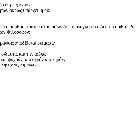
ήρ άκρως υγρόν;
ήτων άκρως υπάρχει, ή ου;
 και αριθμώ ταυτά έσται, όσων δε μη ανάγκη τω είδει, τω αριθμώ δε
 τον Φιλόσοφον;
υρανίοις αποδίδοται σώμασιν
 σώματα, και τίνι τρόπω
και ψυχρόν, και υγρόν και ξηρόν;
ελήνην γιγνομένων;