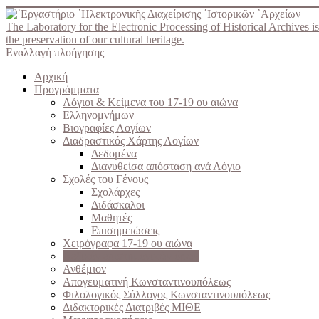
The Laboratory for the Electronic Processing of Historical Archives is
the preservation of our cultural heritage.
Εναλλαγή πλοήγησης
Αρχική
Προγράμματα
Λόγιοι & Κείμενα του 17-19 ου αιώνα
Ελληνομνήμων
Βιογραφίες Λογίων
Διαδραστικός Χάρτης Λογίων
Δεδομένα
Διανυθείσα απόσταση ανά Λόγιο
Σχολές του Γένους
Σχολάρχες
Διδάσκαλοι
Μαθητές
Επισημειώσεις
Χειρόγραφα 17-19 ου αιώνα
Λεξικόν επιστημονικών όρων
Ανθέμιον
Απογευματινή Κωνσταντινουπόλεως
Φιλολογικός Σύλλογος Κωνσταντινουπόλεως
Διδακτορικές Διατριβές ΜΙΘΕ