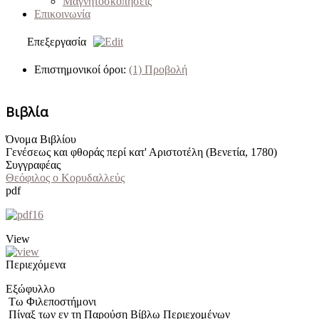
Μαγνητοσκοπήσεις
Επικοινωνία
Επεξεργασία
Επιστημονικοί όροι:
(1)
Προβολή
Βιβλία
Όνομα Βιβλίου
Γενέσεως και φθοράς περί κατ' Αριστοτέλη (Βενετία, 1780)
Συγγραφέας
Θεόφιλος ο Κορυδαλλεύς
pdf
View
Περιεχόμενα
Εξώφυλλο
Τω Φιλεποστήμονι
Πίναξ των εν τη Παρούση Βίβλω Περιεχομένων