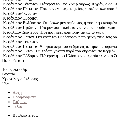
Κεφάλαιον Τέταρτον. Πότερον το μεν Ύδωρ άκρως ψυχρόν, ο δε Α
Κεφάλαιον Πέμπτον. Πότερον εν τοις στοιχείοις εκατέρα των ποιοτ
Κεφάλαιον Έννατον
Κεφάλαιον Έβδομον
Κεφάλαιον Ενδέκατον. Ότι όσων μεν άφθαρτος η ουσία η κινουμένη,
Κεφάλαιον Πρώτον. Πότερον ποιητικαί εισιν αι νοεραί ουσίαι κατά
Κεφάλαιον Δεύτερον. Πότερον έχει ποιητικήν αιτίαν τα αϊδια
Κεφάλαιον Τρίτον. Ότι κατά τον Φιλόσοφον η ποιητική αιτία τοις ο
Κεφάλαιον Τέταρτον
Κεφάλαιον Πέμπτον. Απορίαι περί του ει δρά εις τα τήδε τα ουράνια
Κεφάλαιον Έκτον. Τω τρόπω γίνεται παρά του ουρανίου το θερμόν, 
Κεφάλαιον Έβδομον. Πότερον η του Ηλίου κίνησις αιτία των υπό Σ
Παροράματα
Τόπος έκδοσης
Βενετία
Χρονολογία έκδοσης
1780
Αρχή
Προηγούμενο
Επόμενο
Τέλος
Βρίσκεστε εδώ: