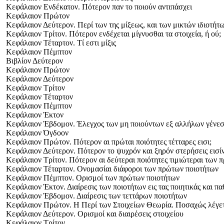
Κεφάλαιον Ενδέκατον. Πότερον παν το ποιούν αντιπάσχει
Κεφάλαιον Πρώτον
Κεφάλαιον Δεύτερον. Περί των της μίξεως, και των μικτών ιδιοτήτ
Κεφάλαιον Τρίτον. Πότερον ενδέχεται μίγνυσθαι τα στοιχεία, ή ού;
Κεφάλαιον Τέταρτον. Τί εστι μίξις
Κεφάλαιον Πέμπτον
Βιβλίον Δεύτερον
Κεφάλαιον Πρώτον
Κεφάλαιον Δεύτερον
Κεφάλαιον Τρίτον
Κεφάλαιον Τέταρτον
Κεφάλαιον Πέμπτον
Κεφάλαιον Έκτον
Κεφάλαιον Έβδομον. Έλεγχος των μη ποιούντων εξ αλλήλων γένεσιν
Κεφάλαιον Όγδοον
Κεφάλαιον Πρώτον. Πότερον αι πρώται ποιότητες τέτταρες εισι;
Κεφάλαιον Δεύτερον. Πότερον το ψυχρόν και ξηρόν στερήσεις εισίν
Κεφάλαιον Τρίτον. Πότερον αι δεύτεραι ποιότητες τιμιώτεραι των 
Κεφάλαιον Τέταρτον. Ονομασίαι διάφοροι των πρώτων ποιοτήτων
Κεφάλαιον Πέμπτον. Ορισμοί των πρώτων ποιοτήτων
Κεφάλαιον Έκτον. Διαίρεσις των ποιοτήτων εις τας ποιητικάς και πα
Κεφάλαιον Έβδομον. Διαίρεσις των τεττάρων ποιοτήτων
Κεφάλαιον Πρώτον. Η Περί των Στοιχείων Θεωρία. Ποσαχώς λέγετα
Κεφάλαιον Δεύτερον. Ορισμοί και διαιρέσεις στοιχείου
Κεφάλαιον Τρίτον