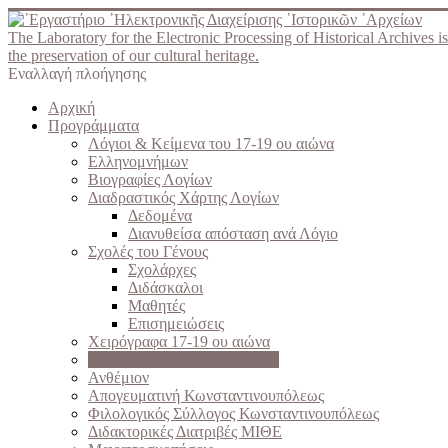
The Laboratory for the Electronic Processing of Historical Archives is
the preservation of our cultural heritage.
Εναλλαγή πλοήγησης
Αρχική
Προγράμματα
Λόγιοι & Κείμενα του 17-19 ου αιώνα
Ελληνομνήμων
Βιογραφίες Λογίων
Διαδραστικός Χάρτης Λογίων
Δεδομένα
Διανυθείσα απόσταση ανά Λόγιο
Σχολές του Γένους
Σχολάρχες
Διδάσκαλοι
Μαθητές
Επισημειώσεις
Χειρόγραφα 17-19 ου αιώνα
Λεξικόν επιστημονικών όρων
Ανθέμιον
Απογευματινή Κωνσταντινουπόλεως
Φιλολογικός Σύλλογος Κωνσταντινουπόλεως
Διδακτορικές Διατριβές ΜΙΘΕ