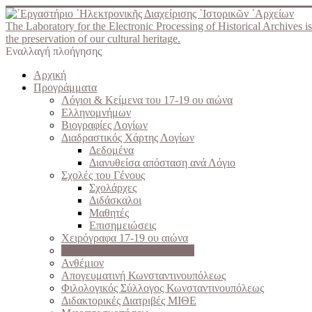
The Laboratory for the Electronic Processing of Historical Archives is
the preservation of our cultural heritage.
Εναλλαγή πλοήγησης
Αρχική
Προγράμματα
Λόγιοι & Κείμενα του 17-19 ου αιώνα
Ελληνομνήμων
Βιογραφίες Λογίων
Διαδραστικός Χάρτης Λογίων
Δεδομένα
Διανυθείσα απόσταση ανά Λόγιο
Σχολές του Γένους
Σχολάρχες
Διδάσκαλοι
Μαθητές
Επισημειώσεις
Χειρόγραφα 17-19 ου αιώνα
Λεξικόν επιστημονικών όρων
Ανθέμιον
Απογευματινή Κωνσταντινουπόλεως
Φιλολογικός Σύλλογος Κωνσταντινουπόλεως
Διδακτορικές Διατριβές ΜΙΘΕ