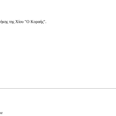
οθήκης της Χίου "Ο Κοραής".
ων