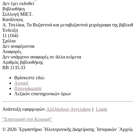
Δεν έχει εκδοθεί
Βιβλιοθήκη
Συλλογή ΜΙΕΤ.
Κατάλογος
Α. Τσελίκα, Τα Βυζαντινά και μεταβυζαντινά χειρόγραφα της βιβλι
Ένδειξη
11 (164)
Σχόλια
Δεν αναφέρονται
Αναφορές
Δεν υπάρχουν αναφορές σε άλλα κείμενα
Αριθμός βιβλιοθήκης
ΒΒ 1135.33
Βρίσκεστε εδώ:
Αρχική
Προγράμματα
Λεξικόν επιστημονικών όρων
Ανάπτυξη εφαρμογών:
Αλέξανδρος Αγγελάκης
|
Login
"Επιστροφή στη Κορυφή"
© 2026 ᾿Εργαστήριο ᾿Ηλεκτρονικῆς Διαχείρισης ῾Ιστορικῶν ᾿Αρχεί