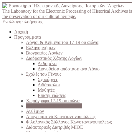
The Laboratory for the Electronic Processing of Historical Archives is
the preservation of our cultural heritage.
Εναλλαγή πλοήγησης
Αρχική
Προγράμματα
Λόγιοι & Κείμενα του 17-19 ου αιώνα
Ελληνομνήμων
Βιογραφίες Λογίων
Διαδραστικός Χάρτης Λογίων
Δεδομένα
Διανυθείσα απόσταση ανά Λόγιο
Σχολές του Γένους
Σχολάρχες
Διδάσκαλοι
Μαθητές
Επισημειώσεις
Χειρόγραφα 17-19 ου αιώνα
Λεξικόν επιστημονικών όρων
Ανθέμιον
Απογευματινή Κωνσταντινουπόλεως
Φιλολογικός Σύλλογος Κωνσταντινουπόλεως
Διδακτορικές Διατριβές ΜΙΘΕ