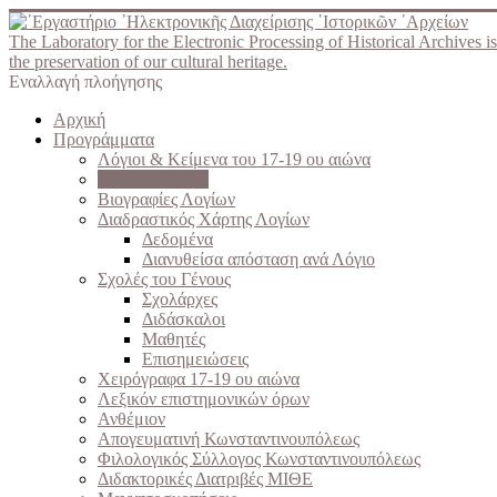
The Laboratory for the Electronic Processing of Historical Archives is
the preservation of our cultural heritage.
Εναλλαγή πλοήγησης
Αρχική
Προγράμματα
Λόγιοι & Κείμενα του 17-19 ου αιώνα
Ελληνομνήμων
Βιογραφίες Λογίων
Διαδραστικός Χάρτης Λογίων
Δεδομένα
Διανυθείσα απόσταση ανά Λόγιο
Σχολές του Γένους
Σχολάρχες
Διδάσκαλοι
Μαθητές
Επισημειώσεις
Χειρόγραφα 17-19 ου αιώνα
Λεξικόν επιστημονικών όρων
Ανθέμιον
Απογευματινή Κωνσταντινουπόλεως
Φιλολογικός Σύλλογος Κωνσταντινουπόλεως
Διδακτορικές Διατριβές ΜΙΘΕ