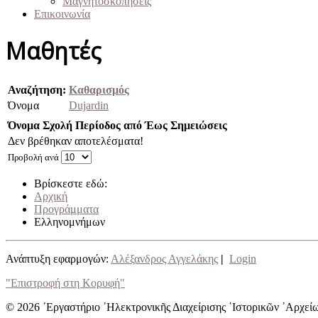
Μαγνητοσκοπήσεις
Επικοινωνία
Μαθητές
Αναζήτηση:
Καθαρισμός
Όνομα
Dujardin
Όνομα
Σχολή
Περίοδος από
Έως
Σημειώσεις
Δεν βρέθηκαν αποτελέσματα!
Προβολή ανά
Βρίσκεστε εδώ:
Αρχική
Προγράμματα
Ελληνομνήμων
Ανάπτυξη εφαρμογών:
Αλέξανδρος Αγγελάκης
|
Login
"Επιστροφή στη Κορυφή"
© 2026 ᾿Εργαστήριο ᾿Ηλεκτρονικῆς Διαχείρισης ῾Ιστορικῶν ᾿Αρχεί