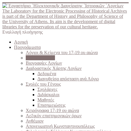
The Laboratory for the Electronic Processing of Historical Archives
is part of the Department of History and Philosophy of Science of
the University of Athens. Its aim is the development of digital
libraries for the preservation of our cultural heritage.
Εναλλαγή πλοήγησης
Αρχική
Προγράμματα
Λόγιοι & Κείμενα του 17-19 ου αιώνα
Ελληνομνήμων
Βιογραφίες Λογίων
Διαδραστικός Χάρτης Λογίων
Δεδομένα
Διανυθείσα απόσταση ανά Λόγιο
Σχολές του Γένους
Σχολάρχες
Διδάσκαλοι
Μαθητές
Επισημειώσεις
Χειρόγραφα 17-19 ου αιώνα
Λεξικόν επιστημονικών όρων
Ανθέμιον
Απογευματινή Κωνσταντινουπόλεως