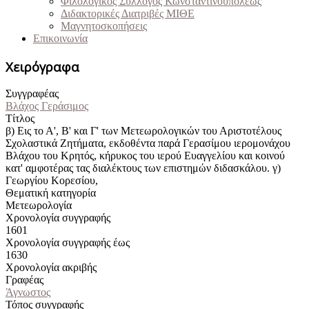
Φιλολογικός Σύλλογος Κωνσταντινουπόλεως
Διδακτορικές Διατριβές ΜΙΘΕ
Μαγνητοσκοπήσεις
Επικοινωνία
Χειρόγραφα
Συγγραφέας
Βλάχος Γεράσιμος
Τίτλος
β) Εις το Α', Β' και Γ' των Μετεωρολογικών του Αριστοτέλους
Σχολαστικά Ζητήματα, εκδοθέντα παρά Γερασίμου ιερομονάχου
Βλάχου του Κρητός, κήρυκος του ιερού Ευαγγελίου και κοινού
κατ' αμφοτέρας τας διαλέκτους των επιστημών διδασκάλου. γ)
Γεωργίου Κορεσίου,
Θεματική κατηγορία
Μετεωρολογία
Χρονολογία συγγραφής
1601
Χρονολογία συγγραφής έως
1630
Χρονολογία ακριβής
Γραφέας
Άγνωστος
Τόπος συγγραφής