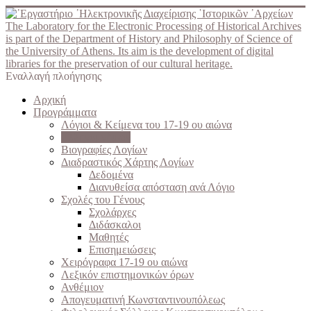
The Laboratory for the Electronic Processing of Historical Archives
is part of the Department of History and Philosophy of Science of
the University of Athens. Its aim is the development of digital
libraries for the preservation of our cultural heritage.
Εναλλαγή πλοήγησης
Αρχική
Προγράμματα
Λόγιοι & Κείμενα του 17-19 ου αιώνα
Ελληνομνήμων
Βιογραφίες Λογίων
Διαδραστικός Χάρτης Λογίων
Δεδομένα
Διανυθείσα απόσταση ανά Λόγιο
Σχολές του Γένους
Σχολάρχες
Διδάσκαλοι
Μαθητές
Επισημειώσεις
Χειρόγραφα 17-19 ου αιώνα
Λεξικόν επιστημονικών όρων
Ανθέμιον
Απογευματινή Κωνσταντινουπόλεως