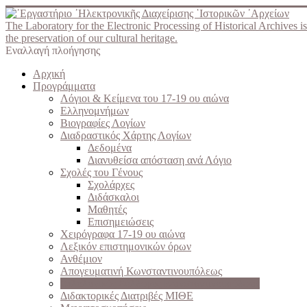
The Laboratory for the Electronic Processing of Historical Archives is
the preservation of our cultural heritage.
Εναλλαγή πλοήγησης
Αρχική
Προγράμματα
Λόγιοι & Κείμενα του 17-19 ου αιώνα
Ελληνομνήμων
Βιογραφίες Λογίων
Διαδραστικός Χάρτης Λογίων
Δεδομένα
Διανυθείσα απόσταση ανά Λόγιο
Σχολές του Γένους
Σχολάρχες
Διδάσκαλοι
Μαθητές
Επισημειώσεις
Χειρόγραφα 17-19 ου αιώνα
Λεξικόν επιστημονικών όρων
Ανθέμιον
Απογευματινή Κωνσταντινουπόλεως
Φιλολογικός Σύλλογος Κωνσταντινουπόλεως
Διδακτορικές Διατριβές ΜΙΘΕ