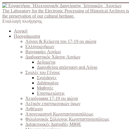
The Laboratory for the Electronic Processing of Historical Archives is
the preservation of our cultural heritage.
Εναλλαγή πλοήγησης
Αρχική
Προγράμματα
Λόγιοι & Κείμενα του 17-19 ου αιώνα
Ελληνομνήμων
Βιογραφίες Λογίων
Διαδραστικός Χάρτης Λογίων
Δεδομένα
Διανυθείσα απόσταση ανά Λόγιο
Σχολές του Γένους
Σχολάρχες
Διδάσκαλοι
Μαθητές
Επισημειώσεις
Χειρόγραφα 17-19 ου αιώνα
Λεξικόν επιστημονικών όρων
Ανθέμιον
Απογευματινή Κωνσταντινουπόλεως
Φιλολογικός Σύλλογος Κωνσταντινουπόλεως
Διδακτορικές Διατριβές ΜΙΘΕ