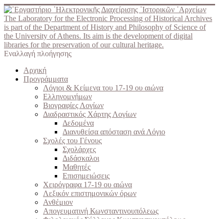
The Laboratory for the Electronic Processing of Historical Archives
is part of the Department of History and Philosophy of Science of
the University of Athens. Its aim is the development of digital
libraries for the preservation of our cultural heritage.
Εναλλαγή πλοήγησης
Αρχική
Προγράμματα
Λόγιοι & Κείμενα του 17-19 ου αιώνα
Ελληνομνήμων
Βιογραφίες Λογίων
Διαδραστικός Χάρτης Λογίων
Δεδομένα
Διανυθείσα απόσταση ανά Λόγιο
Σχολές του Γένους
Σχολάρχες
Διδάσκαλοι
Μαθητές
Επισημειώσεις
Χειρόγραφα 17-19 ου αιώνα
Λεξικόν επιστημονικών όρων
Ανθέμιον
Απογευματινή Κωνσταντινουπόλεως