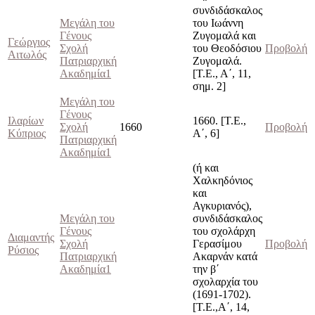
συνδιδάσκαλος
Μεγάλη του
του Ιωάννη
Γένους
Ζυγομαλά και
Γεώργιος
Σχολή
του Θεοδόσιου
Προβολή
Αιτωλός
Πατριαρχική
Ζυγομαλά.
Ακαδημία1
[Τ.Ε., Α΄, 11,
σημ. 2]
Μεγάλη του
Γένους
Ιλαρίων
1660. [Τ.Ε.,
Σχολή
1660
Προβολή
Κύπριος
Α΄, 6]
Πατριαρχική
Ακαδημία1
(ή και
Χαλκηδόνιος
και
Αγκυριανός),
Μεγάλη του
συνδιδάσκαλος
Γένους
του σχολάρχη
Διαμαντής
Σχολή
Γερασίμου
Προβολή
Ρύσιος
Πατριαρχική
Ακαρνάν κατά
Ακαδημία1
την β΄
σχολαρχία του
(1691-1702).
[Τ.Ε.,Α΄, 14,