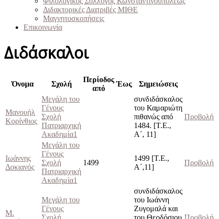
Φιλολογικός Σύλλογος Κωνσταντινουπόλεως
Διδακτορικές Διατριβές ΜΙΘΕ
Μαγνητοσκοπήσεις
Επικοινωνία
Διδάσκαλοι
Περίοδος
Όνομα
Σχολή
Έως
Σημειώσεις
από
Μεγάλη του
συνδιδάσκαλος
Γένους
του Καμαριώτη
Μανουήλ
Σχολή
πιθανώς από
Προβολή
Κορίνθιος
Πατριαρχική
1484. [Τ.Ε.,
Ακαδημία1
Α΄, 11]
Μεγάλη του
Γένους
Ιωάννης
1499 [Τ.Ε.,
Σχολή
1499
Προβολή
Δοκιανός
Α΄,11]
Πατριαρχική
Ακαδημία1
συνδιδάσκαλος
Μεγάλη του
του Ιωάννη
Γένους
Ζυγομαλά και
Μ.
Σχολή
του Θεοδόσιου
Προβολή