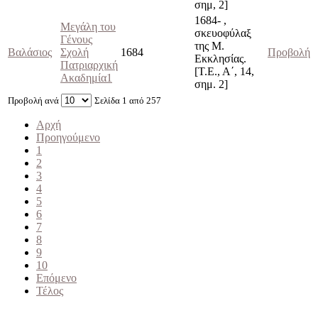
σημ, 2]
1684- ,
Μεγάλη του
σκευοφύλαξ
Γένους
της Μ.
Βαλάσιος
Σχολή
1684
Προβολή
Εκκλησίας.
Πατριαρχική
[Τ.Ε., Α΄, 14,
Ακαδημία1
σημ. 2]
Προβολή ανά
Σελίδα 1 από 257
Αρχή
Προηγούμενο
1
2
3
4
5
6
7
8
9
10
Επόμενο
Τέλος