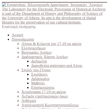
The Laboratory for the Electronic Processing of Historical Archives
is part of the Department of History and Philosophy of Science of
the University of Athens. Its aim is the development of digital
libraries for the preservation of our cultural heritage.
Εναλλαγή πλοήγησης
Αρχική
Προγράμματα
Λόγιοι & Κείμενα του 17-19 ου αιώνα
Ελληνομνήμων
Βιογραφίες Λογίων
Διαδραστικός Χάρτης Λογίων
Δεδομένα
Διανυθείσα απόσταση ανά Λόγιο
Σχολές του Γένους
Σχολάρχες
Διδάσκαλοι
Μαθητές
Επισημειώσεις
Χειρόγραφα 17-19 ου αιώνα
Λεξικόν επιστημονικών όρων
Ανθέμιον
Απογευματινή Κωνσταντινουπόλεως