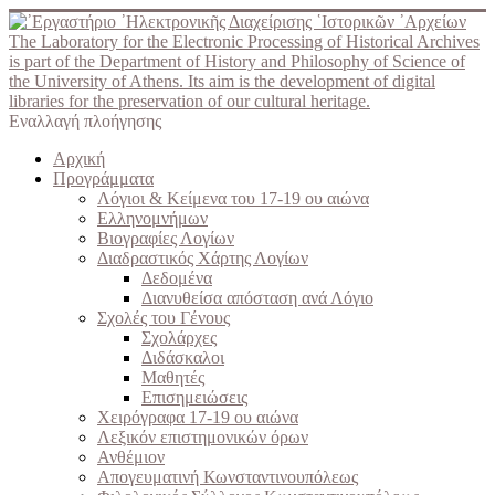
The Laboratory for the Electronic Processing of Historical Archives
is part of the Department of History and Philosophy of Science of
the University of Athens. Its aim is the development of digital
libraries for the preservation of our cultural heritage.
Εναλλαγή πλοήγησης
Αρχική
Προγράμματα
Λόγιοι & Κείμενα του 17-19 ου αιώνα
Ελληνομνήμων
Βιογραφίες Λογίων
Διαδραστικός Χάρτης Λογίων
Δεδομένα
Διανυθείσα απόσταση ανά Λόγιο
Σχολές του Γένους
Σχολάρχες
Διδάσκαλοι
Μαθητές
Επισημειώσεις
Χειρόγραφα 17-19 ου αιώνα
Λεξικόν επιστημονικών όρων
Ανθέμιον
Απογευματινή Κωνσταντινουπόλεως