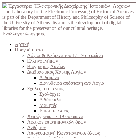
The Laboratory for the Electronic Processing of Historical Archives
is part of the Department of History and Philosophy of Science of
the University of Athens. Its aim is the development of digital
libraries for the preservation of our cultural heritage.
Εναλλαγή πλοήγησης
Αρχική
Προγράμματα
Λόγιοι & Κείμενα του 17-19 ου αιώνα
Ελληνομνήμων
Βιογραφίες Λογίων
Διαδραστικός Χάρτης Λογίων
Δεδομένα
Διανυθείσα απόσταση ανά Λόγιο
Σχολές του Γένους
Σχολάρχες
Διδάσκαλοι
Μαθητές
Επισημειώσεις
Χειρόγραφα 17-19 ου αιώνα
Λεξικόν επιστημονικών όρων
Ανθέμιον
Απογευματινή Κωνσταντινουπόλεως