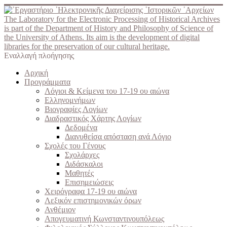
The Laboratory for the Electronic Processing of Historical Archives
is part of the Department of History and Philosophy of Science of
the University of Athens. Its aim is the development of digital
libraries for the preservation of our cultural heritage.
Εναλλαγή πλοήγησης
Αρχική
Προγράμματα
Λόγιοι & Κείμενα του 17-19 ου αιώνα
Ελληνομνήμων
Βιογραφίες Λογίων
Διαδραστικός Χάρτης Λογίων
Δεδομένα
Διανυθείσα απόσταση ανά Λόγιο
Σχολές του Γένους
Σχολάρχες
Διδάσκαλοι
Μαθητές
Επισημειώσεις
Χειρόγραφα 17-19 ου αιώνα
Λεξικόν επιστημονικών όρων
Ανθέμιον
Απογευματινή Κωνσταντινουπόλεως