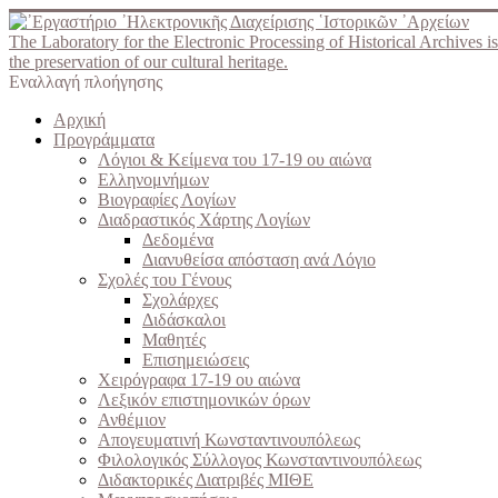
The Laboratory for the Electronic Processing of Historical Archives is
the preservation of our cultural heritage.
Εναλλαγή πλοήγησης
Αρχική
Προγράμματα
Λόγιοι & Κείμενα του 17-19 ου αιώνα
Ελληνομνήμων
Βιογραφίες Λογίων
Διαδραστικός Χάρτης Λογίων
Δεδομένα
Διανυθείσα απόσταση ανά Λόγιο
Σχολές του Γένους
Σχολάρχες
Διδάσκαλοι
Μαθητές
Επισημειώσεις
Χειρόγραφα 17-19 ου αιώνα
Λεξικόν επιστημονικών όρων
Ανθέμιον
Απογευματινή Κωνσταντινουπόλεως
Φιλολογικός Σύλλογος Κωνσταντινουπόλεως
Διδακτορικές Διατριβές ΜΙΘΕ