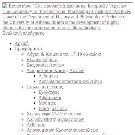
The Laboratory for the Electronic Processing of Historical Archives
is part of the Department of History and Philosophy of Science of
the University of Athens. Its aim is the development of digital
libraries for the preservation of our cultural heritage.
Εναλλαγή πλοήγησης
Αρχική
Προγράμματα
Λόγιοι & Κείμενα του 17-19 ου αιώνα
Ελληνομνήμων
Βιογραφίες Λογίων
Διαδραστικός Χάρτης Λογίων
Δεδομένα
Διανυθείσα απόσταση ανά Λόγιο
Σχολές του Γένους
Σχολάρχες
Διδάσκαλοι
Μαθητές
Επισημειώσεις
Χειρόγραφα 17-19 ου αιώνα
Λεξικόν επιστημονικών όρων
Ανθέμιον
Απογευματινή Κωνσταντινουπόλεως