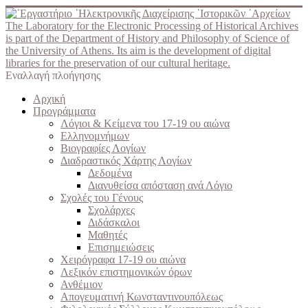
The Laboratory for the Electronic Processing of Historical Archives
is part of the Department of History and Philosophy of Science of
the University of Athens. Its aim is the development of digital
libraries for the preservation of our cultural heritage.
Εναλλαγή πλοήγησης
Αρχική
Προγράμματα
Λόγιοι & Κείμενα του 17-19 ου αιώνα
Ελληνομνήμων
Βιογραφίες Λογίων
Διαδραστικός Χάρτης Λογίων
Δεδομένα
Διανυθείσα απόσταση ανά Λόγιο
Σχολές του Γένους
Σχολάρχες
Διδάσκαλοι
Μαθητές
Επισημειώσεις
Χειρόγραφα 17-19 ου αιώνα
Λεξικόν επιστημονικών όρων
Ανθέμιον
Απογευματινή Κωνσταντινουπόλεως