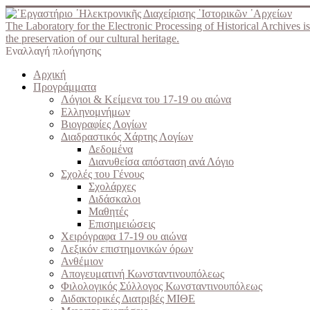
The Laboratory for the Electronic Processing of Historical Archives is
the preservation of our cultural heritage.
Εναλλαγή πλοήγησης
Αρχική
Προγράμματα
Λόγιοι & Κείμενα του 17-19 ου αιώνα
Ελληνομνήμων
Βιογραφίες Λογίων
Διαδραστικός Χάρτης Λογίων
Δεδομένα
Διανυθείσα απόσταση ανά Λόγιο
Σχολές του Γένους
Σχολάρχες
Διδάσκαλοι
Μαθητές
Επισημειώσεις
Χειρόγραφα 17-19 ου αιώνα
Λεξικόν επιστημονικών όρων
Ανθέμιον
Απογευματινή Κωνσταντινουπόλεως
Φιλολογικός Σύλλογος Κωνσταντινουπόλεως
Διδακτορικές Διατριβές ΜΙΘΕ