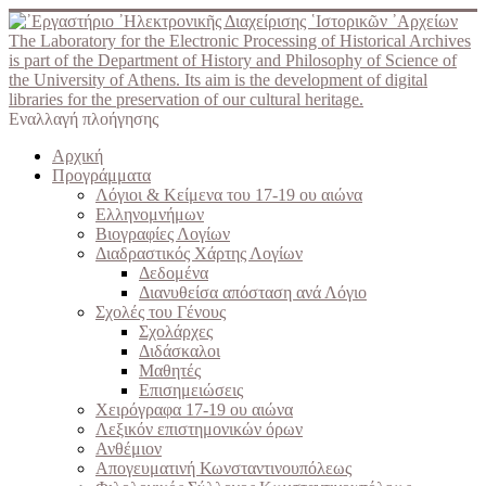
The Laboratory for the Electronic Processing of Historical Archives
is part of the Department of History and Philosophy of Science of
the University of Athens. Its aim is the development of digital
libraries for the preservation of our cultural heritage.
Εναλλαγή πλοήγησης
Αρχική
Προγράμματα
Λόγιοι & Κείμενα του 17-19 ου αιώνα
Ελληνομνήμων
Βιογραφίες Λογίων
Διαδραστικός Χάρτης Λογίων
Δεδομένα
Διανυθείσα απόσταση ανά Λόγιο
Σχολές του Γένους
Σχολάρχες
Διδάσκαλοι
Μαθητές
Επισημειώσεις
Χειρόγραφα 17-19 ου αιώνα
Λεξικόν επιστημονικών όρων
Ανθέμιον
Απογευματινή Κωνσταντινουπόλεως