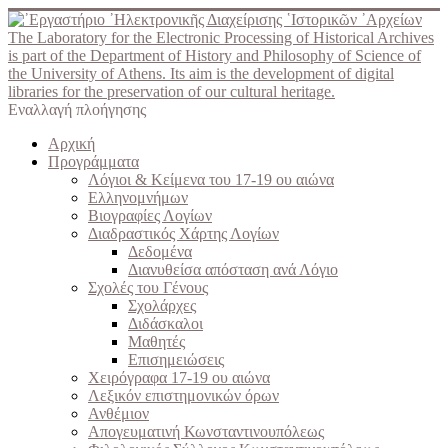
The Laboratory for the Electronic Processing of Historical Archives
is part of the Department of History and Philosophy of Science of
the University of Athens. Its aim is the development of digital
libraries for the preservation of our cultural heritage.
Εναλλαγή πλοήγησης
Αρχική
Προγράμματα
Λόγιοι & Κείμενα του 17-19 ου αιώνα
Ελληνομνήμων
Βιογραφίες Λογίων
Διαδραστικός Χάρτης Λογίων
Δεδομένα
Διανυθείσα απόσταση ανά Λόγιο
Σχολές του Γένους
Σχολάρχες
Διδάσκαλοι
Μαθητές
Επισημειώσεις
Χειρόγραφα 17-19 ου αιώνα
Λεξικόν επιστημονικών όρων
Ανθέμιον
Απογευματινή Κωνσταντινουπόλεως