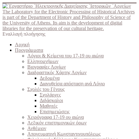
The Laboratory for the Electronic Processing of Historical Archives
is part of the Department of History and Philosophy of Science of
the University of Athens. Its aim is the development of digital
libraries for the preservation of our cultural heritage.
Εναλλαγή πλοήγησης
Αρχική
Προγράμματα
Λόγιοι & Κείμενα του 17-19 ου αιώνα
Ελληνομνήμων
Βιογραφίες Λογίων
Διαδραστικός Χάρτης Λογίων
Δεδομένα
Διανυθείσα απόσταση ανά Λόγιο
Σχολές του Γένους
Σχολάρχες
Διδάσκαλοι
Μαθητές
Επισημειώσεις
Χειρόγραφα 17-19 ου αιώνα
Λεξικόν επιστημονικών όρων
Ανθέμιον
Απογευματινή Κωνσταντινουπόλεως