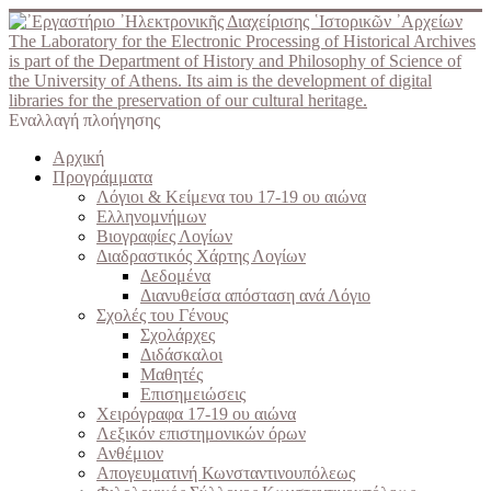
The Laboratory for the Electronic Processing of Historical Archives
is part of the Department of History and Philosophy of Science of
the University of Athens. Its aim is the development of digital
libraries for the preservation of our cultural heritage.
Εναλλαγή πλοήγησης
Αρχική
Προγράμματα
Λόγιοι & Κείμενα του 17-19 ου αιώνα
Ελληνομνήμων
Βιογραφίες Λογίων
Διαδραστικός Χάρτης Λογίων
Δεδομένα
Διανυθείσα απόσταση ανά Λόγιο
Σχολές του Γένους
Σχολάρχες
Διδάσκαλοι
Μαθητές
Επισημειώσεις
Χειρόγραφα 17-19 ου αιώνα
Λεξικόν επιστημονικών όρων
Ανθέμιον
Απογευματινή Κωνσταντινουπόλεως